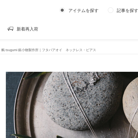
アイテムを探す
記事を探
新着再入荷
›
鶫 tsugumi 銀小物製作所｜フタバアオイ ネックレス・ピアス