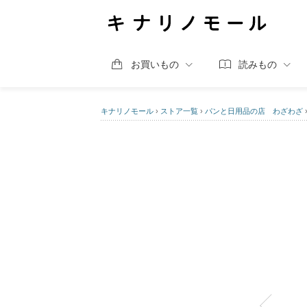
お買いもの
読みもの
キナリノモール
›
ストア一覧
›
パンと日用品の店 わざわざ