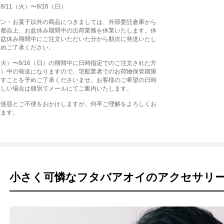
/11（火）〜8/16（日）
パン・お菓子以外の商品につきましては、外部委託倉庫から
る都合上、お盆休み期間中の出荷業務を休業いたします。休
お盆休み期間中にご注文いただいた分から順次に発送いたし
予めご了承ください。
1（火）〜8/16（日）の期間中に日時指定でのご注文された方
（月）中の発送になりますので、宅配業者でのお荷物保管期限
ますことを予めご了承くださいませ。お客様のご希望の日時
難しい場合は個別でメールにてご案内いたします。
ご迷惑とご不便をおかけしますが、何卒ご理解をよろしくお
げます。
小さく可憐なフタバアオイのアクセサリ