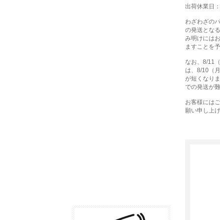
出荷休業日：8
わざわざの
の発送とな
み明けには
ますことを
なお、8/1
は、8/10
が短くなり
での発送が
お客様には
願い申し上