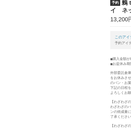
鶫 
予約
イ ネ
13,20
このアイ
予約アイ
購入金額が税
お盆休み期
外部委託倉
をお休みさ
のパン・お
下記の日程
よろしくお
【わざわざ
わざわざの
ンの焼成量
了承くださ
【わざわざ