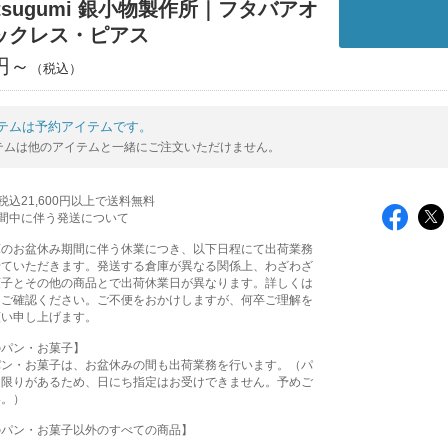
tsugumi 銀小物製作所｜フタバアオ
ックレス・ピアス
0円～
テムは予約アイテムです。
テムは他のアイテムと一緒にご注文いただけません。
込21,600円以上で送料無料
間中に伴う発送について
庫のお盆休み期間に伴う休業につき、以下日程にて出荷業務
せていただきます。発送する倉庫が異なる関係上、わざわざ
菓子とその他の商品とで出荷休業日が異なります。詳しくは
をご確認ください。ご不便をおかけしますが、何卒ご理解を
願い申し上げます。
のパン・お菓子】
パン・お菓子は、お盆休みの間も出荷業務を行います。（パ
に限りがあるため、日にち指定はお受けできません。予めご
い。）
のパン・お菓子以外のすべての商品】