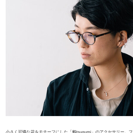
小さく可憐な花をモチーフにした「鶫tsugumi」のアクセサリー