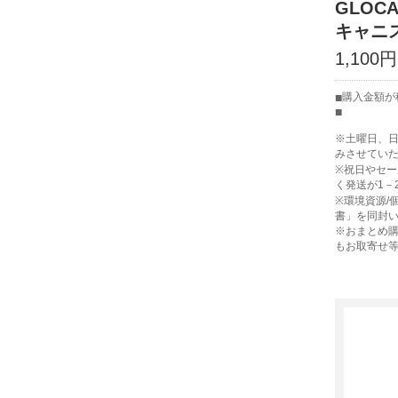
GLOCA
キャニス
1,100
購入金額が
※土曜日、
みさせてい
※祝日やセ
く発送が1－
※環境資源/
書」を同封
※おまとめ購
もお取寄せ