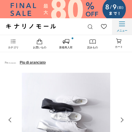
メニュー
カート
カテゴリ
お買いもの
新着再入荷
読みもの
Piu di aranciato