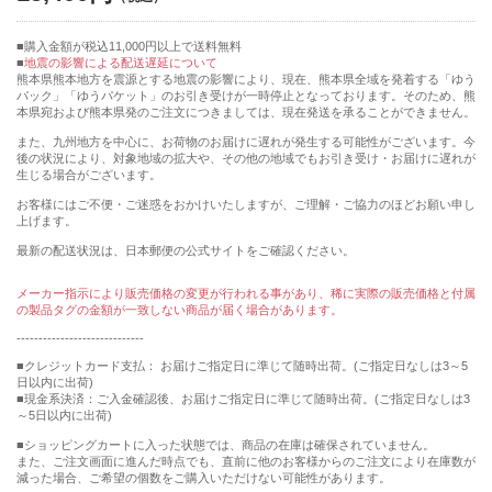
購入金額が税込11,000円以上で送料無料
地震の影響による配送遅延について
熊本県熊本地方を震源とする地震の影響により、現在、熊本県全域を発着する「ゆう
パック」「ゆうパケット」のお引き受けが一時停止となっております。そのため、熊
本県宛および熊本県発のご注文につきましては、現在発送を承ることができません。
また、九州地方を中心に、お荷物のお届けに遅れが発生する可能性がございます。今
後の状況により、対象地域の拡大や、その他の地域でもお引き受け・お届けに遅れが
生じる場合がございます。
お客様にはご不便・ご迷惑をおかけいたしますが、ご理解・ご協力のほどお願い申し
上げます。
最新の配送状況は、日本郵便の公式サイトをご確認ください。
メーカー指示により販売価格の変更が行われる事があり、稀に実際の販売価格と付属
の製品タグの金額が一致しない商品が届く場合があります。
-----------------------------
■クレジットカード支払： お届けご指定日に準じて随時出荷。(ご指定日なしは3～5
日以内に出荷)
■現金系決済：ご入金確認後、お届けご指定日に準じて随時出荷。(ご指定日なしは3
～5日以内に出荷)
■ショッピングカートに入った状態では、商品の在庫は確保されていません。
また、ご注文画面に進んだ時点でも、直前に他のお客様からのご注文により在庫数が
減った場合、ご希望の個数をご購入いただけない可能性があります。