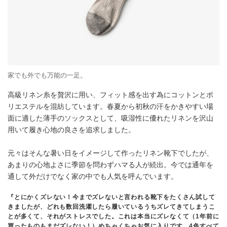
家でも外でも万能の一足。
高級リネン糸を贅沢に用い、フィット感を出す為にコットンとポ
リエステルを混紡しています。春夏から初秋の汗をかきやすい場
面に適した薄手のソックスとして、吸湿性に優れたリネンを沢山
用いて履き心地の良さを追求しました。
元々はそんな暑い日をイメージして作ったリネン靴下でしたが、
あまりの心地よさに季節を問わずハマる人が続出。今では通年を
通して外だけでなく家の中でも人気を呼んでいます。
『とにかくズレない！今までズレないと言われる靴下をたくさん試して
きましたが、どれも数回洗濯したら履いているうちズレてきてしまうこ
とが多くて、それがストレスでした。これは本当にズレなくて（1年前に
買ったものもまだズレない！）めちゃくちゃお気に入りです。4色すべて