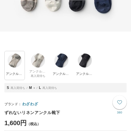
アンクル丈 グレー
アンクル丈 ベージュ
アンクル丈 ネイビー
アンクル丈 ブラック
再入荷待ち
S
M
L
再入荷待ち
○
再入荷待ち
わざわざ
ずれないリネンアンクル靴下
380
1,600円