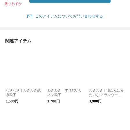
残りわずか
このアイテムについてお問い合わせする
関連アイテム
わざわざ｜わざわざ残
わざわざ｜ずれないリ
わざわざ｜湯たんぽみ
糸靴下
ネン靴下
たいな アランウール
靴下
1,500円
1,700円
3,900円