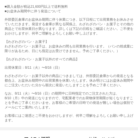
購入金額が税込21,600円以上で送料無料
お盆休み期間中に伴う発送について
外部委託倉庫のお盆休み期間に伴う休業につき、以下日程にて出荷業務をお休みさせ
ていただきます。発送する倉庫が異なる関係上、わざわざのパン・お菓子とその他の
商品とで出荷休業日が異なります。詳しくは下記の日程をご確認ください。ご不便を
おかけしますが、何卒ご理解をよろしくお願い申し上げます。
【わざわざのパン・お菓子】
わざわざのパン・お菓子は、お盆休みの間も出荷業務を行います。（パンの焼成量に
限りがあるため、日にち指定はお受けできません。予めご了承ください。）
【わざわざのパン・お菓子以外のすべての商品】
出荷休業日：8/11（火）〜8/16（日）
わざわざのパン・お菓子以外の商品につきましては、外部委託倉庫からの発送となる
都合上、お盆休み期間中の出荷業務を休業いたします。休み明けにはお盆休み期間中
にご注文いただいた分から順次に発送いたしますことを予めご了承ください。
なお、8/11（火）〜8/16（日）の期間中に日時指定でのご注文された方は、
8/10（月）中の発送になりますので、宅配業者でのお荷物保管期限が短くなりますこ
とを予めご了承くださいませ。お客様のご希望の日時での発送が難しい場合は個別で
メールにてご案内いたします。
お客様にはご迷惑とご不便をおかけしますが、何卒ご理解をよろしくお願い申し上げ
ます。