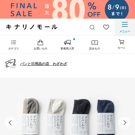
メニュー
カート
カテゴリ
お買いもの
新着再入荷
読みもの
パンと日用品の店 わざわざ