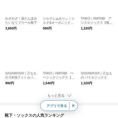
わざわざ｜湯たんぽみ
シルクふぁみりぃ｜シ
TAIKO｜AMITABI ア
たいなリブウール靴下
ルク&オーガニックコ
ンクルソックス【靴
ットン ソックス【靴
下】
3,900円
990円
1,320円
下】
SASAWASHI｜乙なも
TAIKO｜AMITABI ベ
SASAWASHI｜乙なも
の 5本指フットカバー
ーシックソックス【靴
の パイルソックス
ブラック
下】
990円
1,540円
1,320円
もっと見る
アプリで見る
靴下・ソックスの人気ランキング