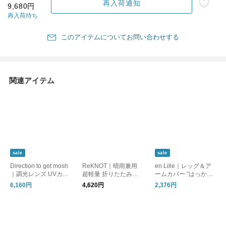
再入荷通知
9,680円
再入荷待ち
このアイテムについてお問い合わせする
関連アイテム
sale
sale
Direction to get mosh
ReKNOT｜晴雨兼用
en Lille｜レッグ＆ア
｜調光レンズ UVカッ
超軽量 折りたたみ傘
ームカバー “はっかと
ト コンビ ボストン サ
日傘 U/L SUNBLOCK
う” el24401a
6,160円
4,620円
2,376円
ングラス “combi bosto
UMBRELLA AIR rkn-2
n sunglasses” gm251
6001
g23-kk