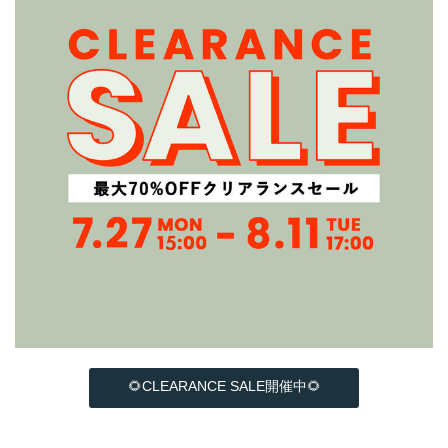
🌻CLEARANCE SALE開催中🌻