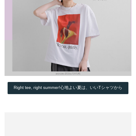
Right tee, right summer!心地よい夏は、いいTシャツから