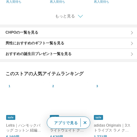
MATT
RS HMS SAFARI
PINE WATCH
再入荷待ち
再入荷待ち
再入荷待ち
もっと見る
CHPOの一覧を見る
男性におすすめのギフト一覧を見る
おすすめの誕生日プレゼント一覧を見る
このストアの人気アイテムランキング
sale
sale
sale
アプリで見る
Letra｜ハンモックバ
cotopaxi｜リスタ 2L
adidas Originals｜3ス
ッグ コットン 紐編み
ライトウェイト クロ
トライプス ラメ クル
hammock-bag-fn 母の
スボディバッグ Lista
ーソックス 靴下 2足セ