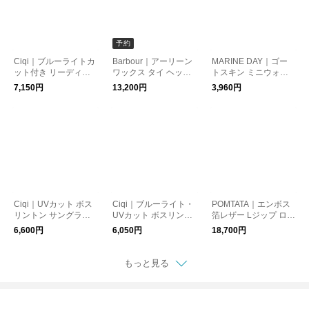
予約
Ciqi｜ブルーライトカ
Barbour｜アーリーン
MARINE DAY｜ゴー
ット付き リーディン
ワックス タイ ヘッド
トスキン ミニウォレ
グ/スクリーングラス“I
スカーフ ARLENE W
ット 財布 “CRU” cru-f
7,150円
13,200円
3,960円
raiza” iraiza-yo
AX TIE HEADSCARF l
n
ac0371 【2026aw先
行受注会】
Ciqi｜UVカット ボス
Ciqi｜ブルーライト・
POMTATA｜エンボス
リントン サングラス
UVカット ボスリント
箔レザー Lジップ ロン
“Evans” evans-5500
ン リーディング グラ
グ ウォレット 長財布
6,600円
6,050円
18,700円
ス / 眼鏡 “Evans” evan
“HAK L ZIP LONG” ha
s-fn 母の日
k-l-zip-long
もっと見る