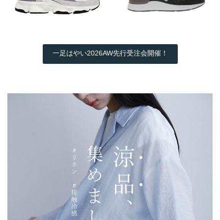
一足はやい2026AW先行受注会開催！