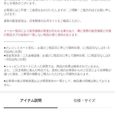
生じる場合がございます。
お客様にはご不便・ご迷惑をおかけいたしますが、ご理解・ご協力のほどお願い申し
上げます。
最新の配送状況は、日本郵便の公式サイトをご確認ください。
メーカー指示により販売価格の変更が行われる事があり、稀に実際の販売価格と付属
の製品タグの金額が一致しない商品が届く場合があります。
-----------------------------
■クレジットカード支払： お届けご指定日に準じて随時出荷。(ご指定日なしは3～5
日以内に出荷)
■現金系決済：ご入金確認後、お届けご指定日に準じて随時出荷。(ご指定日なしは3
～5日以内に出荷)
■ショッピングカートに入った状態では、商品の在庫は確保されていません。
また、ご注文画面に進んだ時点でも、直前に他のお客様からのご注文により在庫数が
減った場合、ご希望の個数をご購入いただけない可能性があります。
■お客様の個人情報保護および環境保全の一環として、納品書の同梱は致しておりま
せん。
アイテム説明
仕様・サイズ