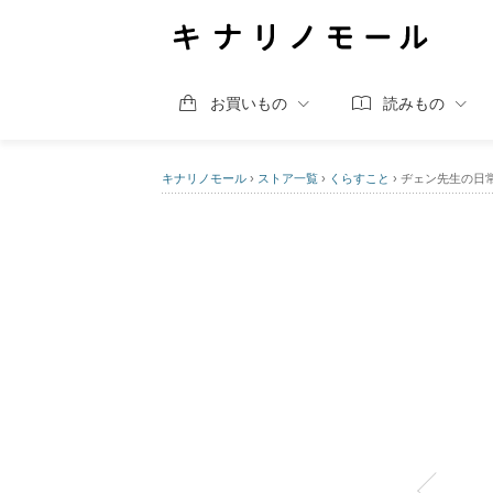
お買いもの
読みもの
キナリノモール
›
ストア一覧
›
くらすこと
›
ヂェン先生の日