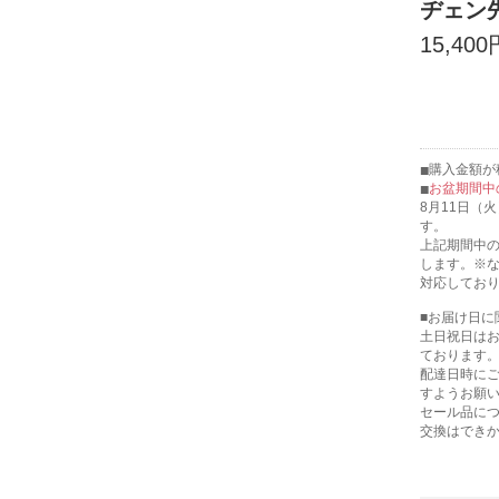
ヂェン
15,400
購入金額が税
お盆期間中
8月11日（
す。
上記期間中の
します。※
対応してお
■お届け日に
土日祝日は
ております
配達日時に
すようお願
セール品に
交換はでき