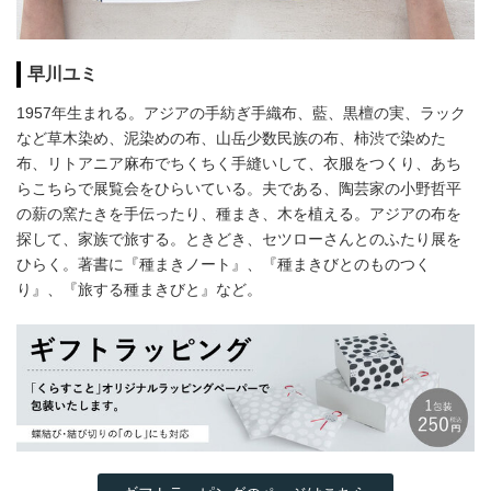
早川ユミ
1957年生まれる。アジアの手紡ぎ手織布、藍、黒檀の実、ラック
など草木染め、泥染めの布、山岳少数民族の布、柿渋で染めた
布、リトアニア麻布でちくちく手縫いして、衣服をつくり、あち
らこちらで展覧会をひらいている。夫である、陶芸家の小野哲平
の薪の窯たきを手伝ったり、種まき、木を植える。アジアの布を
探して、家族で旅する。ときどき、セツローさんとのふたり展を
ひらく。著書に『種まきノート』、『種まきびとのものつく
り』、『旅する種まきびと』など。