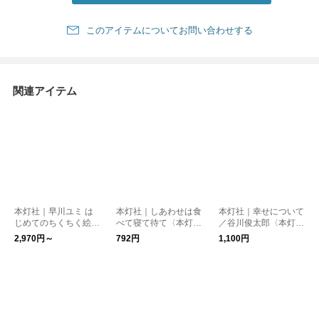
このアイテムについてお問い合わせする
関連アイテム
本灯社｜早川ユミ は
本灯社｜しあわせは食
本灯社｜幸せについて
じめてのちくちく絵本
べて寝て待て〈本灯社
／谷川俊太郎〈本灯社
／早川ユミ〈本灯社の
の本〉
の本〉
2,970円～
792円
1,100円
本〉