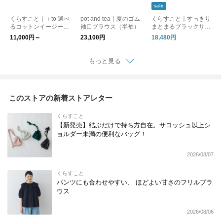
sale
くらすこと｜＋to 選べ
pot and tea｜夏のゴム
くらすこと｜すっきり
るコットンイージーパ
袖口ブラウス（半袖）
まとまるブラックサロ
ンツ
ペット
11,000円～
23,100円
18,480円
もっと見る
このストアの新着ストアレター
くらすこと
【新発売】結ぶだけで持ち方自在。サコッシュ以上シ
ョルダー未満の便利なバッグ！
2026/08/07
くらすこと
パンツにも合わせやすい、 ほどよい甘さのフリルブラ
ウス
2026/08/06