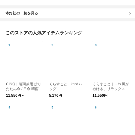
本灯社の一覧を見る
このストアの人気アイテムランキング
CINQ｜晴雨兼用 折り
くらすこと｜knot バ
くらすこと｜＋to 風が
たたみ傘 / 日傘 晴雨兼
ッグ
ぬける、リラックスブ
用傘［UVケア/紫外線
ラウス
11,550円～
5,170円
11,550円
対策/母の日］