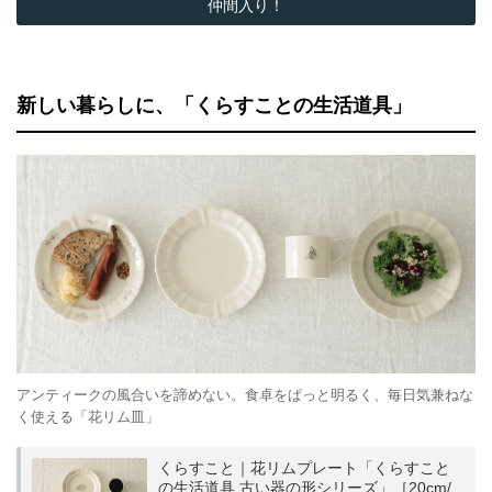
仲間入り！
新しい暮らしに、「くらすことの生活道具」
アンティークの風合いを諦めない。食卓をぱっと明るく、毎日気兼ねな
く使える「花リム皿」
くらすこと｜花リムプレート「くらすこと
の生活道具 古い器の形シリーズ」［20cm/