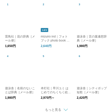
sale
雷鳥社｜花の辞典［メ
mizuiro ind｜フォト
遊泳舎｜言の葉連想辞
ール便］
ブック photo book 写
典［メール便］
真集 ミズイロインド
1,650円
2,640円
1,980円
遊泳舎｜名前のないこ
本灯社｜早川ユミ は
遊泳舎｜シティポップ
とば辞典［メール便］
じめてのちくちく絵本
短歌［メール便］
／早川ユミ〈本灯社の
1,980円
2,970円～
2,420円
本〉
もっと見る