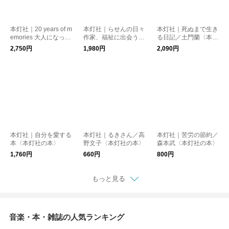
本灯社｜20 years of m
本灯社｜らせんの日々
本灯社｜死ぬまで生き
emories 大人になった
作家、福祉に出会う／
る日記／土門蘭〈本灯
あなたへ／塩川いづみ
安達茉莉子〈本灯社の
社の本〉
2,750円
1,980円
2,090円
〈本灯社の本〉
本〉
本灯社｜自分を愛する
本灯社｜るきさん／高
本灯社｜苦労の節約／
本〈本灯社の本〉
野文子〈本灯社の本〉
森本武〈本灯社の本〉
1,760円
660円
800円
もっと見る
音楽・本・雑誌の人気ランキング