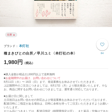
在庫 ▲
本灯社
種まきびとの台所／早川ユミ〈本灯社の本〉
84
1,980円
購入金額が税込11,000円以上で送料無料
お盆期間中のお届け、お問い合わせについて
8月11日（火）〜 16日（日）まで、発送業務をお休みさせていただきます。
上記期間中のご注文につきましては、8月17日（月）より順次発送いたします。※な
お、商品に関するお問い合わせにつきましては、通常通り対応しております。
■お届け日に関しまして
土日祝日はお問い合わせの対応および発送業務をお休みさせていただいております。
配達日時にご指定がある場合は、日時に余裕を持ってご注文いただきますようお願い
いたします。
セール品につきましては、配達日指定（時間帯指定は可）、また返品・交換はできか