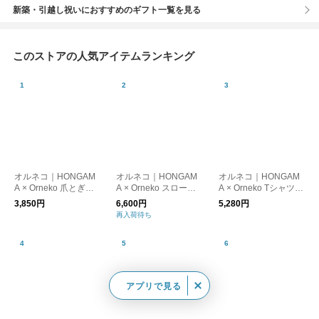
新築・引越し祝いにおすすめのギフト一覧を見る
このストアの人気アイテムランキング
オルネコ｜HONGAM
オルネコ｜HONGAM
オルネコ｜HONGAM
A × Orneko 爪とぎネ
A × Orneko スローケ
A × Orneko Tシャツ／
コハウス
ット
CATS ARE THE BEST
3,850円
6,600円
5,280円
再入荷待ち
アプリで見る