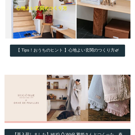
【 Tips！おうちのヒント 】心地よい玄関のつくり方🌿
【再入荷しました】HUG Ō WäR 雅姫さんとつくった、春