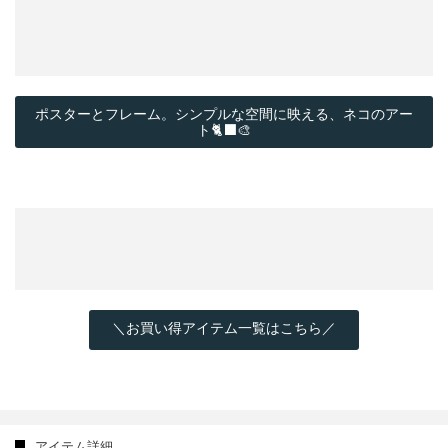
ポスターとフレーム。シンプルな空間に映える、ネコのアー
ト🐈‍⬛🎨
＼お買い得アイテム一覧はこちら／
アイテム詳細