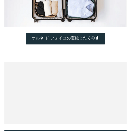
オルネ ド フォイユの夏旅じたく🌻🧳