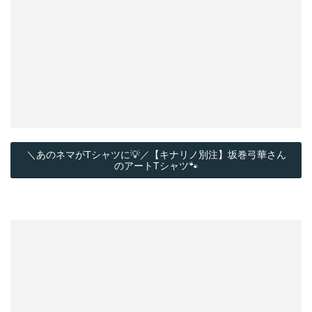
＼あのネマがTシャツに💡／【キナリノ別注】坂巻弓華さん
のアートTシャツ🐾