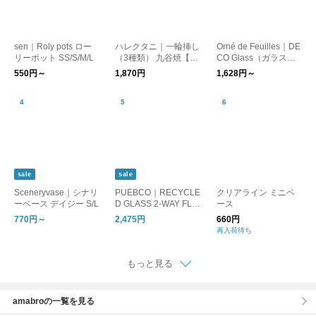
sen｜Roly pots ロー
ハレクタニ｜一輪挿し
Orné de Feuilles｜DE
リーポット SS/S/M/L
（3種類） 九谷焼【花
CO Glass（ガラスベ
入れ 花瓶 フラワーポ
ース）
550円～
1,870円
1,628円～
ット】【インテリア】
【ギフト】
sale
sale
Sceneryvase｜シナリ
PUEBCO｜RECYCLE
クリアライン ミニベ
ーベース デイジー S/L
D GLASS 2-WAY FLO
ース
WER VASE/フラワー
770円～
2,475円
660円
ベース 花器
再入荷待ち
もっと見る
amabroの一覧を見る