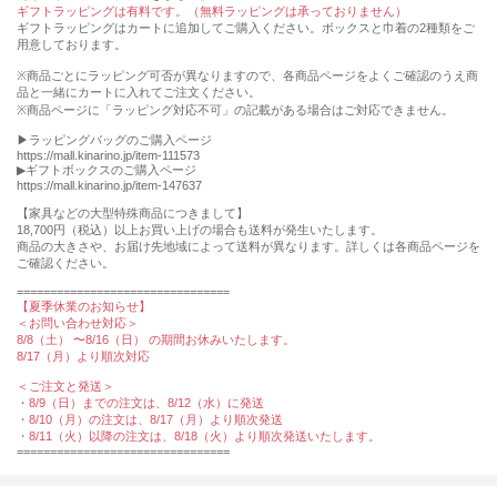
ギフトラッピングは有料です。（無料ラッピングは承っておりません）
ギフトラッピングはカートに追加してご購入ください。ボックスと巾着の2種類をご
用意しております。
※商品ごとにラッピング可否が異なりますので、各商品ページをよくご確認のうえ商
品と一緒にカートに入れてご注文ください。
※商品ページに「ラッピング対応不可」の記載がある場合はご対応できません。
▶︎ラッピングバッグのご購入ページ
https://mall.kinarino.jp/item-111573
▶︎ギフトボックスのご購入ページ
https://mall.kinarino.jp/item-147637
【家具などの⼤型特殊商品につきまして】
18,700円（税込）以上お買い上げの場合も送料が発⽣いたします。
商品の⼤きさや、お届け先地域によって送料が異なります。詳しくは各商品ページを
ご確認ください。
================================
【夏季休業のお知らせ】
＜お問い合わせ対応＞
8/8（土） 〜8/16（日） の期間お休みいたします。
8/17（月）より順次対応
＜ご注文と発送＞
・8/9（日）までの注文は、8/12（水）に発送
・8/10（月）の注文は、8/17（月）より順次発送
・8/11（火）以降の注文は、8/18（火）より順次発送いたします。
================================