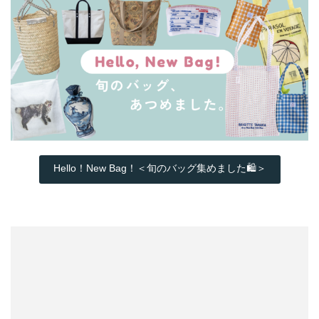
Hello！New Bag！＜旬のバッグ集めました🛍️＞