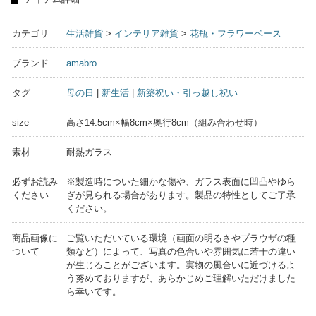
カテゴリ
生活雑貨
>
インテリア雑貨
>
花瓶・フラワーベース
ブランド
amabro
タグ
母の日
|
新生活
|
新築祝い・引っ越し祝い
size
高さ14.5cm×幅8cm×奥行8cm（組み合わせ時）
素材
耐熱ガラス
必ずお読み
※製造時についた細かな傷や、ガラス表面に凹凸やゆら
ください
ぎが見られる場合があります。製品の特性としてご了承
ください。
商品画像に
ご覧いただいている環境（画面の明るさやブラウザの種
ついて
類など）によって、写真の色合いや雰囲気に若干の違い
が生じることがございます。実物の風合いに近づけるよ
う努めておりますが、あらかじめご理解いただけました
ら幸いです。