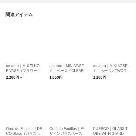
関連アイテム
amabro｜MULTI HOL
amabro｜MINI VASE
amabro｜MINI VASE
E VASE（フラワーベ
ミニベース／CLEAR
ミニベース／TWO TO
ース）
NE
2,200円～
1,650円
2,200円
Orné de Feuilles｜DE
Orné de Feuilles｜デ
PUEBCO｜GLASS T
CO Glass（ガラスベ
ザインガラスベース
UBE WITH STAND