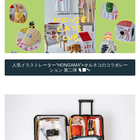
人気イラストレーター"HONGAMA"×オルネコの​コラボレー
ション 第二弾 🐈‍⬛🐾