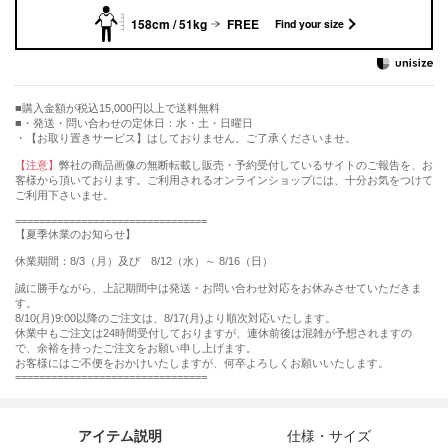
158cm / 51kg
FREE
Find your size
購入金額が税込15,000円以上で送料無料
・発送・問い合わせの定休日：水・土・日曜日
・【お取り置きサービス】はしておりません。ご了承くださいませ。
【注意】
弊社の商品画像の無断転載し販売・予約受付しているサイトのご報告を、お
客様から頂いております。ご利用されるオンラインショップには、十分お気をつけて
ご利用下さいませ。
================================
【夏季休業のお知らせ】
休業期間：8/3（月）及び 8/12（水）～ 8/16（日）
誠に勝手ながら、上記期間中は発送・お問い合わせ対応をお休みさせていただきま
す。
8/10(月)9:00以降のご注文は、8/17(月)より順次対応いたします。
休業中もご注文は24時間受付しておりますが、連休前後は混雑が予想されますの
で、余裕を持ったご注文をお願い申し上げます。
お客様にはご不便をおかけいたしますが、何卒よろしくお願いいたします。
================================
アイテム説明
仕様・サイズ