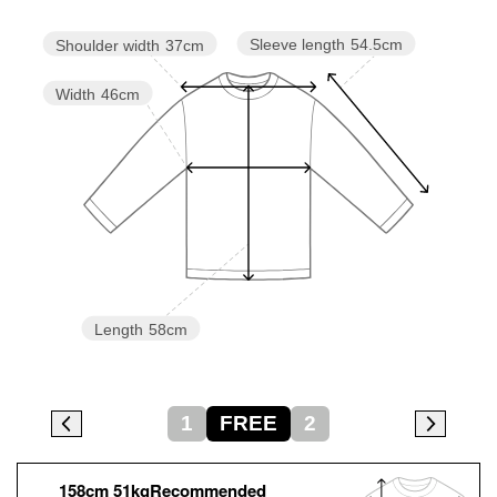
Sleeve length
54.5cm
Shoulder width
37cm
Width
46cm
Length
58cm
1
FREE
2
158cm 51kgRecommended