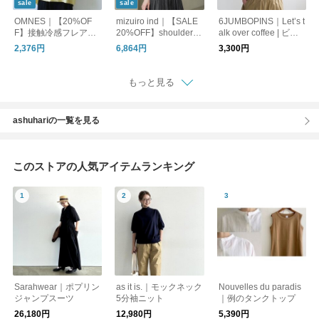
sale
sale
OMNES｜【20%OF
mizuiro ind｜【SALE
6JUMBOPINS｜Let’s t
F】接触冷感フレア袖
20%OFF】shoulder tu
alk over coffee | ビッ
Tシャツ 二の腕さり
ck N/S P/O ショルダー
グTシャツ
2,376円
6,864円
3,300円
げカバー
タックノースリーブプ
ルオーバー レディー
ス トップス カットソ
もっと見る
ー 2-210147
ashuhariの一覧を見る
このストアの人気アイテムランキング
Sarahwear｜ポプリン
as it is.｜モックネック
Nouvelles du paradis
ジャンプスーツ
5分袖ニット
｜例のタンクトップ
26,180円
12,980円
5,390円