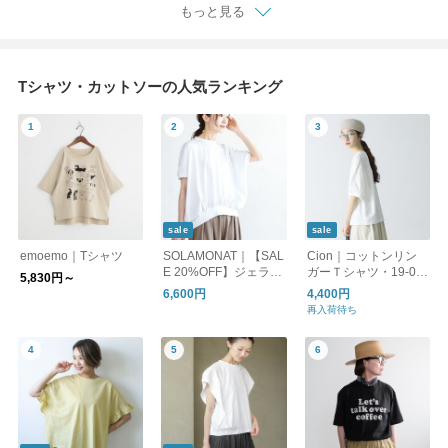
もっと見る
Tシャツ・カットソーの人気ランキング
sale
sale
emoemo｜Tシャツ
SOLAMONAT｜【SAL
Cion｜コットンリン
E 20%OFF】ジェラー
ガーＴシャツ・19-09
5,830円～
ト天竺 コクーンプル
231 半袖
6,600円
4,400円
オーバー トップス Tシ
再入荷待ち
ャツ カットソー SMA-
JT-COC