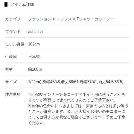
アイテム詳細
カテゴリ
ファッション
>
トップス
>
Tシャツ・カットソー
ブランド
ashuhari
モデル身長
162cm
生産国
日本製
素材
綿100％
サイズ
1/2(cm):身幅46/48,着丈58/61,肩幅37/41,袖丈54.5/56.5,
注意事項
※小物やインナー等をコーディネイト用に使うことがあ
りますが商品には含まれませんのでご了承下さい。
※画像の色合いにつきましては、実物のものとは多少違う
ところが御座います。又、お客様がお使いのモニターに
よっては見え方が異なる場合がございます。予めご了承
ください。