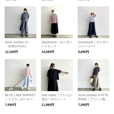
Anne number of｜
Sarahwear｜ボーダー
Sarahwear｜ボーダー
「常用のFUKU」
ハイネック
ジャージーT
12,100円
14,080円
8,690円
BLUE LAKE MARKET
mao made｜ワイドが
Anne number of ATTA
｜ラグランボーダープ
気分！ポロニット
RANA｜プリント無し
ルオーバー
にしてもらったハニカ
7,590円
11,880円
7,590円
ムメッシュT