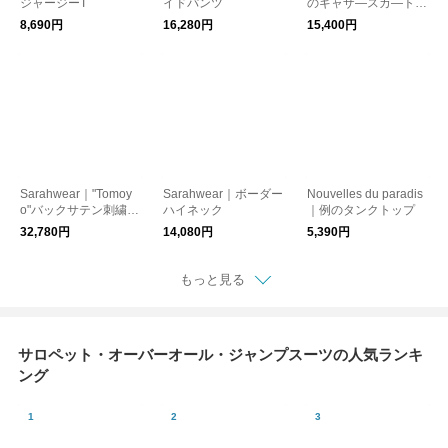
ジャージーT
イドパンツ
のギャザ―スカ―ト/
コ―デュロイ版」
8,690円
16,280円
15,400円
Sarahwear｜"Tomoy
Sarahwear｜ボーダー
Nouvelles du paradis
o"バックサテン刺繍ド
ハイネック
｜例のタンクトップ
レス
32,780円
14,080円
5,390円
もっと見る
サロペット・オーバーオール・ジャンプスーツの人気ランキ
ング