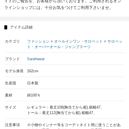
イトのご報告を、お客様から頂いております。ご利用されるオン
ラインショップには、十分お気をつけてご利用下さいませ。
アイテム詳細
カテゴリ
ファッション
>
オールインワン・サロペット
>
サロペッ
ト・オーバーオール・ジャンプスーツ
ブランド
Sarahwear
モデル身長
162cm
生産国
日本製
素材
綿100％
サイズ
レギュラー：着丈108(胸当てから裾),裾幅47、
トール：着丈112(胸当てから裾),裾幅47、
注意事項
※小物やインナー等をコーディネイト用に使うことがあ