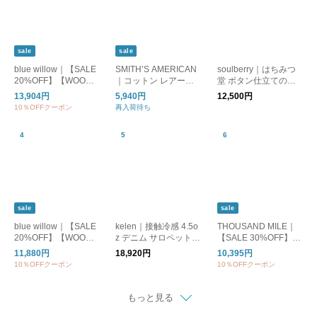
sale
sale
blue willow｜【SALE
SMITH’S AMERICAN
soulberry｜はちみつ
20%OFF】【WOODY
｜コットン レアール
堂 ボタン仕立てのサ
別注カラー】リネンオ
オーバーオール “LES
スペンダーパンツ
13,904円
5,940円
12,500円
ールインワン レディ
HALLES overall” 547
10％OFFクーポン
再入荷待ち
ース サロペットパン
5-1170-yo
ツ リネン ワイド 黒 ブ
ラック ブラウン 茶色
ダークグレー 01fup14
238
sale
sale
blue willow｜【SALE
kelen｜接触冷感 4.5o
THOUSAND MILE｜
20%OFF】【WOODY
z デニム サロペット S
【SALE 30%OFF】C
別注】リネンサロペッ
ANU lkl26fpt2154
AMISOLE SALOPETT
11,880円
18,920円
10,395円
ト レディース オール
E HIGH AIR PERMEA
10％OFFクーポン
10％OFFクーポン
インワン ボトムス 09f
BILITY キャミソール
up14907
サロペット レディー
ス ボトムス tm261ha0
もっと見る
0432