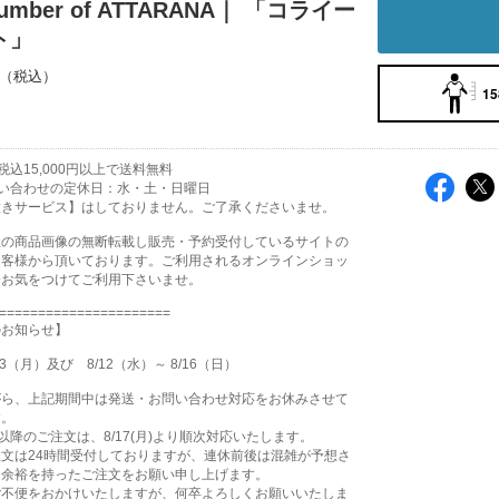
number of ATTARANA｜ 「コライー
ト」
15
込15,000円以上で送料無料
い合わせの定休日：水・土・日曜日
置きサービス】はしておりません。ご了承くださいませ。
社の商品画像の無断転載し販売・予約受付しているサイトの
お客様から頂いております。ご利用されるオンラインショッ
分お気をつけてご利用下さいませ。
======================
のお知らせ】
3（月）及び 8/12（水）～ 8/16（日）
がら、上記期間中は発送・お問い合わせ対応をお休みさせて
す。
9:00以降のご注文は、8/17(月)より順次対応いたします。
文は24時間受付しておりますが、連休前後は混雑が予想さ
、余裕を持ったご注文をお願い申し上げます。
ご不便をおかけいたしますが、何卒よろしくお願いいたしま