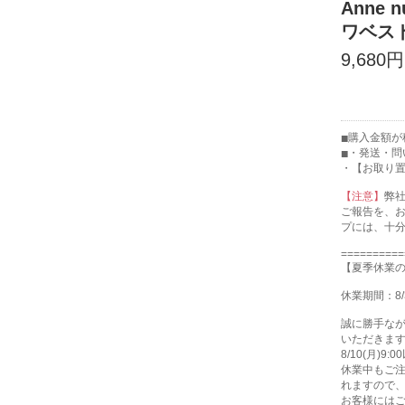
Anne 
ワベス
9,680円
購入金額が税
・発送・問
・【お取り
【注意】
弊
ご報告を、
プには、十
==========
【夏季休業
休業期間：8/
誠に勝手な
いただきま
8/10(月)
休業中もご注
れますので
お客様には