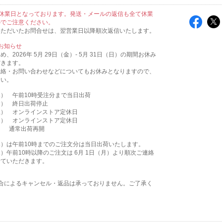
休業日となっております。発送・メールの返信も全て休業
のでご注意ください。
いただいたお問合せは、翌営業日以降順次返信いたします。
お知らせ
、2026年 5月 29日（金）- 5月 31日（日）の期間お休み
だきます。
連絡・お問い合わせなどについてもお休みとなりますので、
さい。
（木） 午前10時受注分まで当日出荷
（金） 終日出荷停止
（土） オンラインストア定休日
（日） オンラインストア定休日
月） 通常出荷再開
（木）は午前10時までのご注文分は当日出荷いたします。
（木）午前10時以降のご注文は 6月 1日（月）より順次ご連絡
せていただきます。
都合によるキャンセル・返品は承っておりません。ご了承く
。