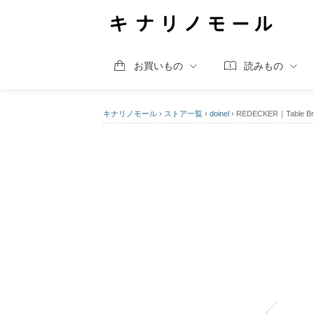
お買いもの
読みもの
キナリノモール
›
ストア一覧
›
doinel
›
REDECKER｜Table Br