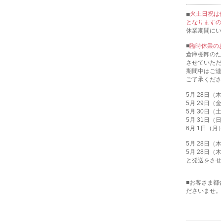
火土日祝は
となります
休業期間に
■
臨時休業の
倉庫棚卸のため
させていた
期間中はご
ご了承くだ
5月 28日
5月 29日
5月 30日
5月 31日
6月 1日（
5月 28日
5月 28日
と発送をさ
■お客さま
ださいませ