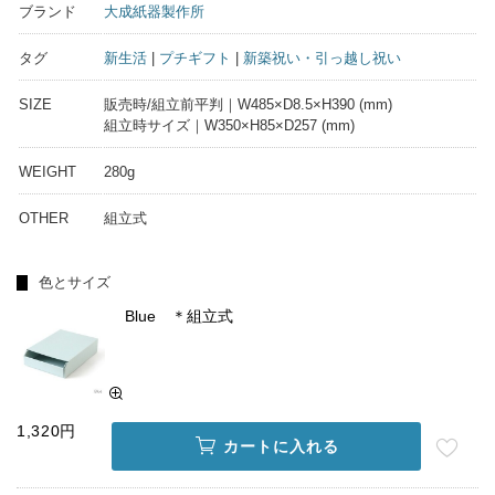
ブランド
大成紙器製作所
タグ
新生活
|
プチギフト
|
新築祝い・引っ越し祝い
SIZE
販売時/組立前平判｜W485×D8.5×H390 (mm)
組立時サイズ｜W350×H85×D257 (mm)
WEIGHT
280g
OTHER
組立式
色とサイズ
Blue ＊組立式
1,320円
カートに入れる