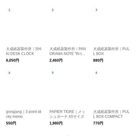
大成紙器製作所｜SHI
大成紙器製作所｜PAN
大成紙器製作所｜PUL
KI DESK CLOCK
ORAMA NOTE "IN the
L BOX
Manner Of"
6,050円
2,460円
880円
gongjang｜3 point sti
PAPIER TIGRE｜メッ
大成紙器製作所｜PUL
cky memo
シュポーチ A5サイズ
L BOX COMPACT
550円
1,980円
770円