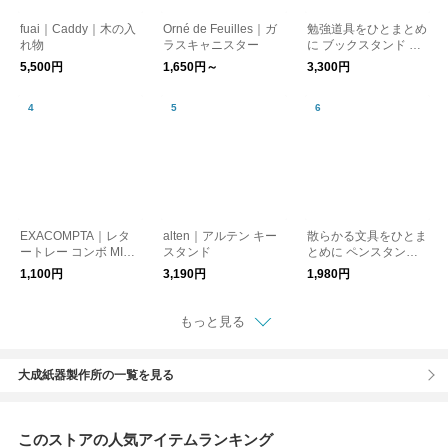
fuai｜Caddy｜木の入
Orné de Feuilles｜ガ
勉強道具をひとまとめ
れ物
ラスキャニスター
に ブックスタンド 卓
上 収納ボックス 組立
5,500円
1,650円～
3,300円
不要
EXACOMPTA｜レタ
alten｜アルテン キー
散らかる文具をひとま
ートレー コンボ MINI
スタンド
とめに ペンスタンド
A4 縦型
引き出し付 卓上 デス
1,100円
3,190円
1,980円
ク収納
もっと見る
大成紙器製作所の一覧を見る
このストアの人気アイテムランキング