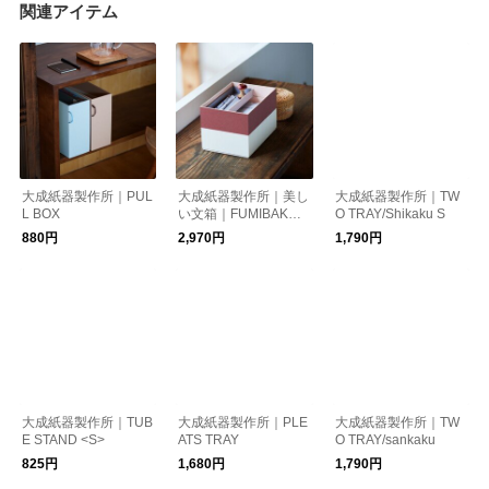
関連アイテム
大成紙器製作所｜PUL
大成紙器製作所｜美し
大成紙器製作所｜TW
L BOX
い文箱｜FUMIBAKO <
O TRAY/Shikaku S
S>
880円
2,970円
1,790円
大成紙器製作所｜TUB
大成紙器製作所｜PLE
大成紙器製作所｜TW
E STAND <S>
ATS TRAY
O TRAY/sankaku
825円
1,680円
1,790円