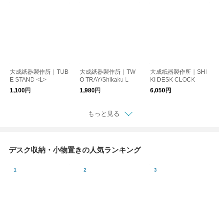
大成紙器製作所｜TUB
大成紙器製作所｜TW
大成紙器製作所｜SHI
E STAND <L>
O TRAY/Shikaku L
KI DESK CLOCK
1,100円
1,980円
6,050円
もっと見る
デスク収納・小物置きの人気ランキング