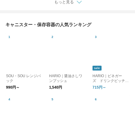
もっと見る
キャニスター・保存容器の人気ランキング
sale
SOU・SOU レンジパ
HARIO｜醤油さしワ
HARIO｜ビネガー
ック
ンプッシュ
ズ ドリンクピッチャ
ー／フルーツポット
990円～
1,540円
715円～