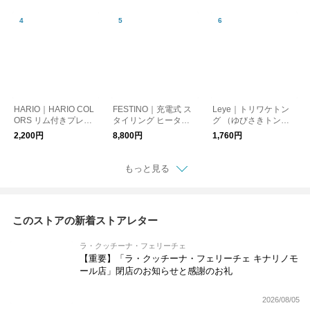
HARIO｜HARIO COL
FESTINO｜充電式 ス
Leye｜トリワケトン
ORS リム付きプレー
タイリング ヒーター
グ （ゆびさきトン
ト
ブラシ
グ） ギフトボックス
2,200円
8,800円
1,760円
仕様
もっと見る
このストアの新着ストアレター
ラ・クッチーナ・フェリーチェ
【重要】「ラ・クッチーナ・フェリーチェ キナリノモ
ール店」閉店のお知らせと感謝のお礼
2026/08/05