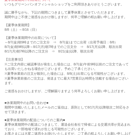
いつもグリーンパンオフィシャルショップをご利用頂きありがとうございます。
誠に勝手ながら、下記の期間につきまして夏季休業とさせていただきます。
期間中はご不便ご迷惑をおかけ致しますが、何卒ご理解の程お願い申し上げます。
【夏季休業期間】
8/8（土）～8/16（日）
【夏季休業期間中の出荷について】
～8/7(金)朝9時までのご注文分 ⇒ 8/7(金)までに出荷（出荷予備日：8/8）
8/7(金)朝9時以降～8/17(月)朝7時までのご注文分 ⇒ 8/17(月)以降、順次出荷
8/17(月)朝7時以降のご注文分 ⇒ 8/21(金)以降、順次出荷
【注意事項】
※ご注文内容に確認事項が発生した場合には、8/7(金)午前9時以前のご注文であって
も出荷いたしかねる場合がございます。予めご了承ください。
※夏季休業前の注文が殺到した場合には、8/8(土)出荷になる可能性がございます。
※夏季休業前後のご注文は、発送までに最大7営業日お時間を頂戴する場合がござい
ます。
ご迷惑をおかけしますが、ご理解賜りますよう何卒よろしくお願い申し上げます。
■休業期間中のお問い合わせ■
期間中頂戴いたしましたメールのご返信は、原則として8/17(月)以降順次ご対応をさ
せて頂きます。
■夏季休業期間の配送についてのご案内■
夏季休業期間中の配送につきまして、運送会社各社で帰省による交通渋滞が見込まれ
ており、一部地域で遅れが生じる可能性がございます。
お客さまには大変ご迷惑をお掛けいたしますが、ご了承の程よろしくお願い申し上げ