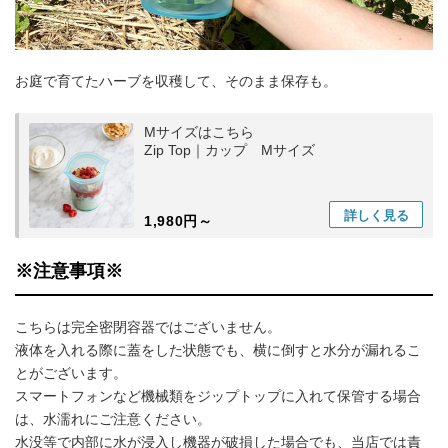
お庭で育てたハーブを収穫して、そのまま保存も。
Mサイズはこちら
Zip Top｜カップ Mサイズ
詳しく
見る
1,980円～
※注意事項※
こちらは完全密閉容器ではございません。
液体を入れる際に蓋をした状態でも、横に倒すと水分が漏れるこ
とがございます。
スマートフォンなど機械類をジップトップに入れて保管する場合
は、水濡れにご注意ください。
水没等で内部に水が浸入し機器が破損した場合でも、当店では責