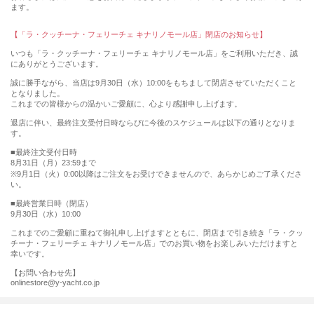
ます。
【「ラ・クッチーナ・フェリーチェ キナリノモール店」閉店のお知らせ】
いつも「ラ・クッチーナ・フェリーチェ キナリノモール店」をご利用いただき、誠
にありがとうございます。
誠に勝手ながら、当店は9月30日（水）10:00をもちまして閉店させていただくこと
となりました。
これまでの皆様からの温かいご愛顧に、心より感謝申し上げます。
退店に伴い、最終注文受付日時ならびに今後のスケジュールは以下の通りとなりま
す。
■最終注文受付日時
8月31日（月）23:59まで
※9月1日（火）0:00以降はご注文をお受けできませんので、あらかじめご了承くださ
い。
■最終営業日時（閉店）
9月30日（水）10:00
これまでのご愛顧に重ねて御礼申し上げますとともに、閉店まで引き続き「ラ・クッ
チーナ・フェリーチェ キナリノモール店」でのお買い物をお楽しみいただけますと
幸いです。
【お問い合わせ先】
onlinestore@y-yacht.co.jp