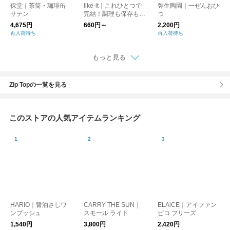
保堂｜茶筒・珈琲缶
like-it｜これひとつで
弥生陶園｜一ぜんおひ
サテン
完結！調理も保存もで
つ
きる、万能保存容器
4,675円
660円～
2,200円
再入荷待ち
再入荷待ち
もっと見る
Zip Topの一覧を見る
このストアの人気アイテムランキング
HARIO｜醤油さしワ
CARRY THE SUN｜
ELAiCE｜アイファン
ンプッシュ
スモール ライト
ピコ フリーズ
1,540円
3,800円
2,420円