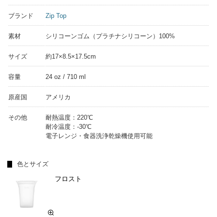
ブランド
Zip Top
素材
シリコーンゴム（プラチナシリコーン）100%
サイズ
約17×8.5×17.5cm
容量
24 oz / 710 ml
原産国
アメリカ
その他
耐熱温度：220℃
耐冷温度：-30℃
電子レンジ・食器洗浄乾燥機使用可能
色とサイズ
フロスト