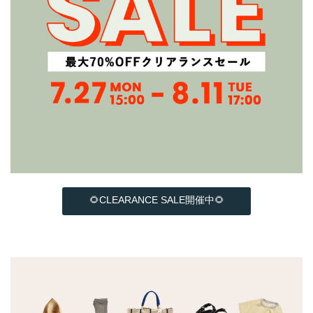
🌻CLEARANCE SALE開催中🌻