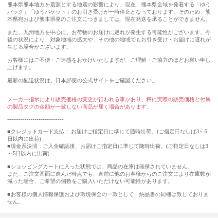
熊本県熊本地方を震源とする地震の影響により、現在、熊本県全域を発着する「ゆう
パック」「ゆうパケット」のお引き受けが一時停止となっております。そのため、熊
本県宛および熊本県発のご注文につきましては、現在発送を承ることができません。
また、九州地方を中心に、お荷物のお届けに遅れが発生する可能性がございます。今
後の状況により、対象地域の拡大や、その他の地域でもお引き受け・お届けに遅れが
生じる場合がございます。
お客様にはご不便・ご迷惑をおかけいたしますが、ご理解・ご協力のほどお願い申し
上げます。
最新の配送状況は、日本郵便の公式サイトをご確認ください。
メーカー指示により販売価格の変更が行われる事があり、稀に実際の販売価格と付属
の製品タグの金額が一致しない商品が届く場合があります。
-----------------------------
■クレジットカード支払： お届けご指定日に準じて随時出荷。(ご指定日なしは3～5
日以内に出荷)
■現金系決済：ご入金確認後、お届けご指定日に準じて随時出荷。(ご指定日なしは3
～5日以内に出荷)
■ショッピングカートに入った状態では、商品の在庫は確保されていません。
また、ご注文画面に進んだ時点でも、直前に他のお客様からのご注文により在庫数が
減った場合、ご希望の個数をご購入いただけない可能性があります。
■お客様の個人情報保護および環境保全の一環として、納品書の同梱は致しておりま
せん。