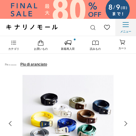
メニュー
カート
カテゴリ
お買いもの
新着再入荷
読みもの
Piu di aranciato