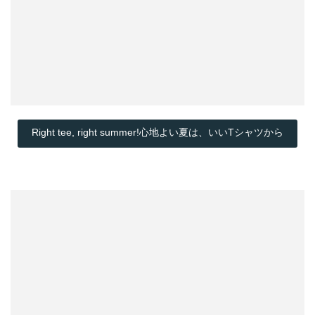
Right tee, right summer!心地よい夏は、いいTシャツから