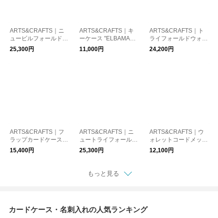
ARTS&CRAFTS｜ニ
ARTS&CRAFTS｜キ
ARTS&CRAFTS｜ト
ュービルフォールドケ
ーケース "ELBAMATT
ライフォールドウォレ
ース "ELBAMATT AC
ACC" KEY CASE アー
ット "ELBAMATT AC
25,300円
11,000円
24,200円
C" NEW BILLFOLD C
ツアンドクラフツ プ
C" TRIFOLD WALLET
ASE アーツアンドク
レゼント キーケース
アーツアンドクラフツ
ラフツ プレゼント 財
ギフト
プレゼント 財布 ギフ
布 ギフト
ト
ARTS&CRAFTS｜フ
ARTS&CRAFTS｜ニ
ARTS&CRAFTS｜ウ
ラップカードケース
ュートライフォールド
ォレットコードメッシ
"ELBAMATT ACC" FL
ウォレット "ELBAMA
ュ "ELBAMATT ACC"
15,400円
25,300円
12,100円
AP CARD CASE スタ
TT ACC" NEW TRIFO
WALLETCORD MES
ンダードサプライ ア
LD WALLET スタンダ
H アーツアンドクラフ
ーツアンドクラフツ
ードサプライ アーツ
ツプレゼント ギフト
もっと見る
ギフト
アンドクラフツ ギフ
ト
カードケース・名刺入れの人気ランキング