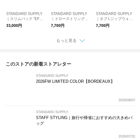
STANDARD SUPPLY
STANDARD SUPPLY
STANDARD SUPPLY
｜スリムパック "EFFE
｜ドローストリングシ
｜タブ Lジップウォレ
CT" SLIM PACK スタ
ョルダー "REGII" DRA
ット "TAB" L ZIP WAL
33,000円
7,700円
7,700円
ンダードサプライ プ
W STRING SHOULDE
LET スタンダードサプ
レゼント ビジネスリ
R スタンダードサプラ
ライ プレゼント 財布
ュック ギフト
イ ギフト ショルダー
ギフト
もっと見る
バッグ
このストアの新着ストアレター
STANDARD SUPPLY
2026FW LIMITED COLOR【BORDEAUX】
2026/08/07
STANDARD SUPPLY
STAFF STYLING｜旅行や帰省におすすめの大きめバ
ッグ
2026/07/31