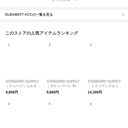
ELBAMATT ACCの一覧を見る
このストアの人気アイテムランキング
STANDARD SUPPLY
STANDARD SUPPLY
STANDARD SUPPLY
｜チョークショルダー
｜ボディパース "SIMP
｜トライアングルショ
"SIMPLICITY " CHALK
LICITY" BODY PURS
ルダー "SIMPLICITY "
9,900円
9,900円
14,300円
SHOULDER スタンダ
E スタンダードサプラ
TRIANGLE SHOULD
ードサプライ ショル
イ ショルダーバッグ
ER スタンダードサプ
ダーバッグ プレゼン
ギフト
ライ プレゼント ショ
ト ギフト
ルダーバッグ ギフト