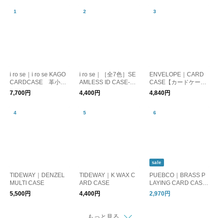
i ro se｜i ro se KAGO
i ro se｜［全7色］SE
ENVELOPE｜CARD
CARDCASE 革小
AMLESS ID CASE-PV
CASE【カードケー
物 カードケース レ
C IDケース・パスケー
ス】
7,700円
4,400円
4,840円
ザー
ス・マルチケース
sale
TIDEWAY｜DENZEL
TIDEWAY｜K WAX C
PUEBCO｜BRASS P
MULTI CASE
ARD CASE
LAYING CARD CASE/
カードケース
5,500円
4,400円
2,970円
もっと見る