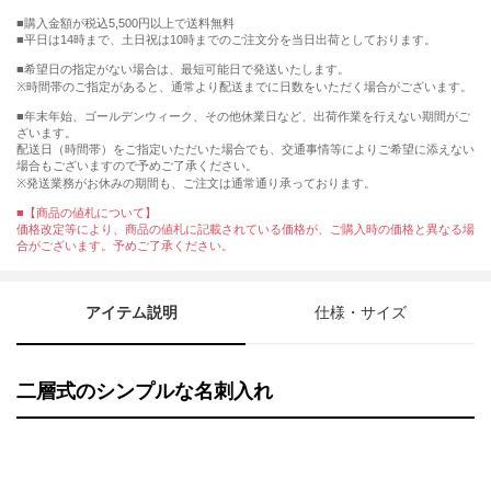
購入金額が税込5,500円以上で送料無料
平日は14時まで、土日祝は10時までのご注文分を当日出荷としております。
■希望日の指定がない場合は、最短可能日で発送いたします。
※時間帯のご指定があると、通常より配送までに日数をいただく場合がございます。
■年末年始、ゴールデンウィーク、その他休業日など、出荷作業を行えない期間がご
ざいます。
配送日（時間帯）をご指定いただいた場合でも、交通事情等によりご希望に添えない
場合もございますので予めご了承ください。
※発送業務がお休みの期間も、ご注文は通常通り承っております。
■【商品の値札について】
価格改定等により、商品の値札に記載されている価格が、ご購入時の価格と異なる場
合がございます。予めご了承ください。
アイテム説明
仕様・サイズ
二層式のシンプルな名刺入れ