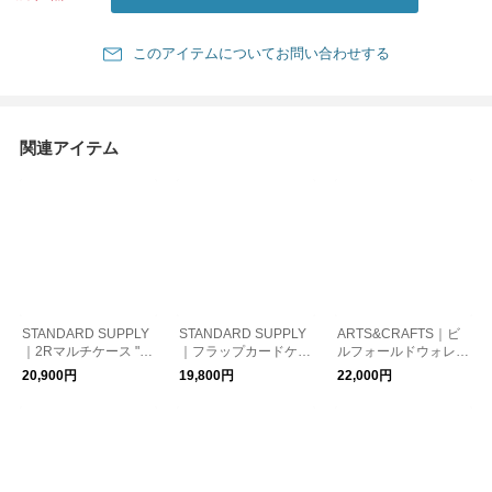
このアイテムについてお問い合わせする
関連アイテム
STANDARD SUPPLY
STANDARD SUPPLY
ARTS&CRAFTS｜ビ
｜2Rマルチケース "P
｜フラップカードケー
ルフォールドウォレッ
AL" 2R MULTI CASE
ス "GRACE" FLAP CA
ト "ELBAMATT ACC"
20,900円
19,800円
22,000円
スタンダードサプライ
RD CASE スタンダー
BILLFOLD WALLET
マルチケース ポーチ
ドサプライ カードケ
アーツアンドクラフツ
ギフト
ース 名刺入れ ギフト
プレゼント 財布 ギフ
ト