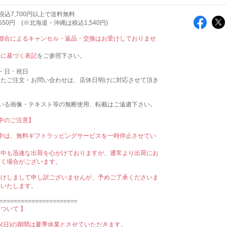
税込7,700円以上で送料無料
50円 (※北海道・沖縄は税込1,540円)
ご都合によるキャンセル・返品・交換はお受けしておりませ
法に基づく表記
をご参照下さい。
・日・祝日
いたご注文・お問い合わせは、店休日明けに対応させて頂き
ている画像・テキスト等の無断使用、転載はご遠慮下さい。
間中のご注意】
間中は、無料ギフトラッピングサービスを一時停止させてい
。
間中も迅速な出荷を心がけておりますが、通常より出荷にお
だく場合がございます。
かけしまして申し訳ございませんが、予めご了承くださいま
いいたします。
======================
ついて 】
8/16(日)の期間は夏季休業とさせていただきます。