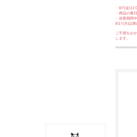
・8/7(金)
・商品の着
・休業期間
8/17(月
ご不便をお
します。
==========