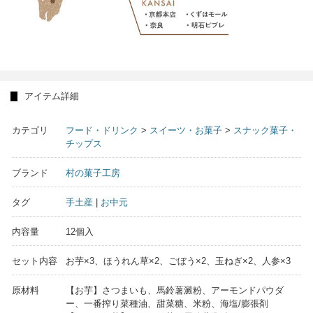
アイテム詳細
カテゴリ
フード・ドリンク
>
スイーツ・お菓子
>
スナック菓子・
チップス
ブランド
村の菓子工房
タグ
手土産
|
お中元
内容量
12個入
セット内容
お芋×3、ほうれん草×2、ごぼう×2、玉ねぎ×2、人参×3
原材料
【お芋】さつまいも、馬鈴薯澱粉、アーモンドパウダ
ー、一番搾り菜種油、甜菜糖、米粉、海塩/膨張剤