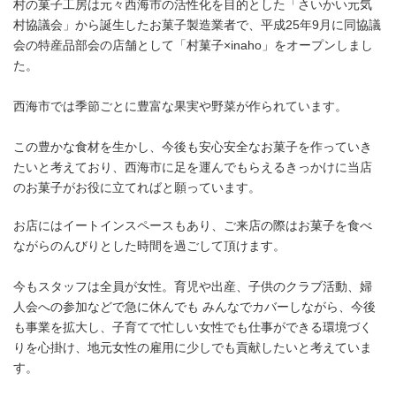
村の菓子工房は元々西海市の活性化を目的とした「さいかい元気
村協議会」から誕生したお菓子製造業者で、平成25年9月に同協議
会の特産品部会の店舗として「村菓子×inaho」をオープンしまし
た。
西海市では季節ごとに豊富な果実や野菜が作られています。
この豊かな食材を生かし、今後も安心安全なお菓子を作っていき
たいと考えており、西海市に足を運んでもらえるきっかけに当店
のお菓子がお役に立てればと願っています。
お店にはイートインスペースもあり、ご来店の際はお菓子を食べ
ながらのんびりとした時間を過ごして頂けます。
今もスタッフは全員が女性。育児や出産、子供のクラブ活動、婦
人会への参加などで急に休んでも みんなでカバーしながら、今後
も事業を拡大し、子育てで忙しい女性でも仕事ができる環境づく
りを心掛け、地元女性の雇用に少しでも貢献したいと考えていま
す。