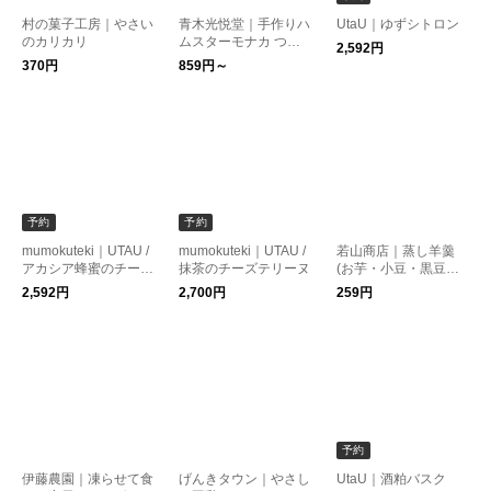
村の菓子工房｜やさい
青木光悦堂｜手作りハ
UtaU｜ゆずシトロン
のカリカリ
ムスターモナカ つぶ
2,592円
餡 2個入り・6個入り
370円
859円～
予約
予約
mumokuteki｜UTAU /
mumokuteki｜UTAU /
若山商店｜蒸し羊羹
アカシア蜂蜜のチーズ
抹茶のチーズテリーヌ
(お芋・小豆・黒豆・
テリーヌ
栗)
2,592円
2,700円
259円
予約
伊藤農園｜凍らせて食
げんきタウン｜やさし
UtaU｜酒粕バスク