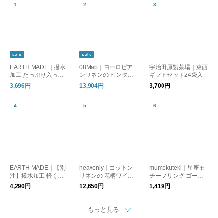
sale
sale
EARTH MADE｜撥水
08Mab｜ヨーロピア
宇治田原製茶場｜東西
加工 たっぷり入っ
ンリネンの ピンタッ
ギフトセット24袋入
て、 軽やかに持てる
クワンピース
3,696円
13,904円
3,700円
リップストップ2WAY
バッグ
EARTH MADE｜【別
heavenly｜コットン
mumokuteki｜星座モ
注】撥水加工 軽くて
リネンの 花柄ワイド
チーフリング ゴール
使い勝手がいい ナイ
パンツ
ド
4,290円
12,650円
1,419円
ロンボンサック
もっと見る