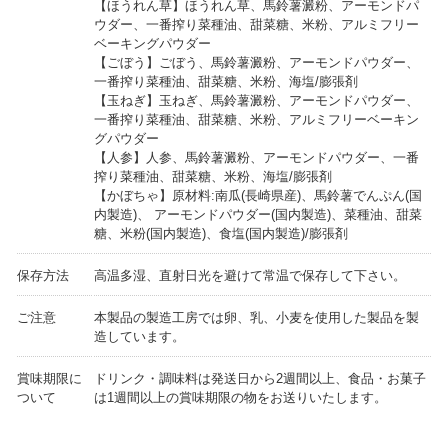
【ほうれん草】ほうれん草、馬鈴薯澱粉、アーモンドパ
ウダー、一番搾り菜種油、甜菜糖、米粉、アルミフリー
ベーキングパウダー
【ごぼう】ごぼう、馬鈴薯澱粉、アーモンドパウダー、
一番搾り菜種油、甜菜糖、米粉、海塩/膨張剤
【玉ねぎ】玉ねぎ、馬鈴薯澱粉、アーモンドパウダー、
一番搾り菜種油、甜菜糖、米粉、アルミフリーベーキン
グパウダー
【人参】人参、馬鈴薯澱粉、アーモンドパウダー、一番
搾り菜種油、甜菜糖、米粉、海塩/膨張剤
【かぼちゃ】原材料:南瓜(長崎県産)、馬鈴薯でんぷん(国
内製造)、 アーモンドパウダー(国内製造)、菜種油、甜菜
糖、米粉(国内製造)、食塩(国内製造)/膨張剤
保存方法
高温多湿、直射日光を避けて常温で保存して下さい。
ご注意
本製品の製造工房では卵、乳、小麦を使用した製品を製
造しています。
賞味期限に
ドリンク・調味料は発送日から2週間以上、食品・お菓子
ついて
は1週間以上の賞味期限の物をお送りいたします。