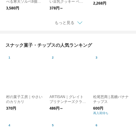
べる寒天ソルベ8個セ
い豆乳クッキー ベリ
2,268円
ット
ーベリー・ココナッツ
3,580円
378円～
レモン
もっと見る
スナック菓子・チップスの人気ランキング
村の菓子工房｜やさい
ARTISAN｜グレイト
松尾芭商 | 黒糖バナナ
のカリカリ
ブリテンチーズクラッ
チップス
カー
370円
486円～
600円
再入荷待ち