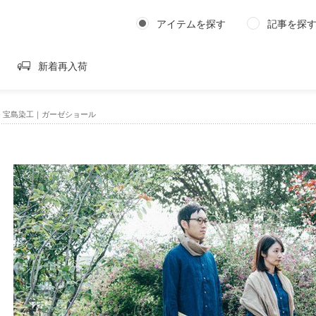
アイテムを探す
記事を探
新着再入荷
›
宝島染工｜ガーゼショール