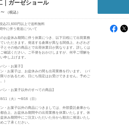
工｜ガーゼショール
円～
込21,600円以上で送料無料
間中に伴う発送について
庫のお盆休み期間に伴う休業につき、以下日程にて出荷業務
せていただきます。発送する倉庫が異なる関係上、わざわざ
菓子とその他の商品とで出荷休業日が異なります。詳しくは
をご確認ください。ご不便をおかけしますが、何卒ご理解を
願い申し上げます。
のパン・お菓子】
パン・お菓子は、お盆休みの間も出荷業務を行います。（パ
に限りがあるため、日にち指定はお受けできません。予めご
い。）
のパン・お菓子以外のすべての商品】
/11（火）〜8/16（日）
パン・お菓子以外の商品につきましては、外部委託倉庫から
る都合上、お盆休み期間中の出荷業務を休業いたします。休
お盆休み期間中にご注文いただいた分から順次に発送いたし
予めご了承ください。