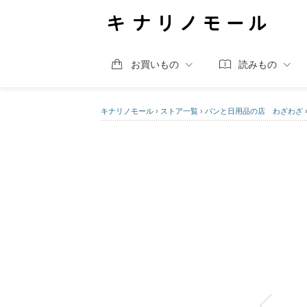
お買いもの
読みもの
キナリノモール
›
ストア一覧
›
パンと日用品の店 わざわざ