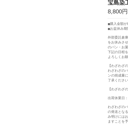
宝島染
8,800
購入金額が税
お盆休み期
外部委託倉
をお休みさ
のパン・お
下記の日程
よろしくお
【わざわざ
わざわざの
ンの焼成量
了承くださ
【わざわざ
出荷休業日：8
わざわざの
の発送とな
み明けには
ますことを