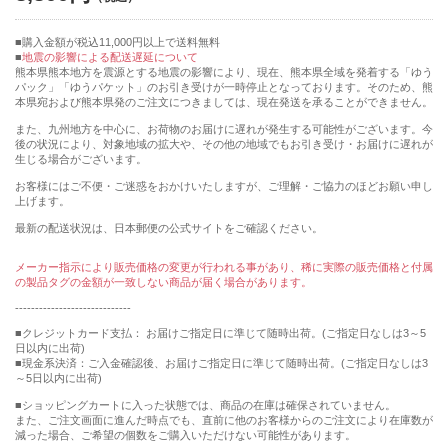
購入金額が税込11,000円以上で送料無料
地震の影響による配送遅延について
熊本県熊本地方を震源とする地震の影響により、現在、熊本県全域を発着する「ゆう
パック」「ゆうパケット」のお引き受けが一時停止となっております。そのため、熊
本県宛および熊本県発のご注文につきましては、現在発送を承ることができません。
また、九州地方を中心に、お荷物のお届けに遅れが発生する可能性がございます。今
後の状況により、対象地域の拡大や、その他の地域でもお引き受け・お届けに遅れが
生じる場合がございます。
お客様にはご不便・ご迷惑をおかけいたしますが、ご理解・ご協力のほどお願い申し
上げます。
最新の配送状況は、日本郵便の公式サイトをご確認ください。
メーカー指示により販売価格の変更が行われる事があり、稀に実際の販売価格と付属
の製品タグの金額が一致しない商品が届く場合があります。
-----------------------------
■クレジットカード支払： お届けご指定日に準じて随時出荷。(ご指定日なしは3～5
日以内に出荷)
■現金系決済：ご入金確認後、お届けご指定日に準じて随時出荷。(ご指定日なしは3
～5日以内に出荷)
■ショッピングカートに入った状態では、商品の在庫は確保されていません。
また、ご注文画面に進んだ時点でも、直前に他のお客様からのご注文により在庫数が
減った場合、ご希望の個数をご購入いただけない可能性があります。