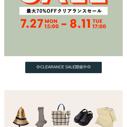
🌻CLEARANCE SALE開催中🌻