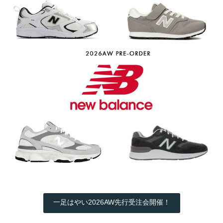
一足はやい2026AW先行受注会開催！