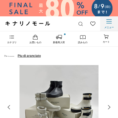
メニュー
カート
カテゴリ
お買いもの
新着再入荷
読みもの
Piu di aranciato