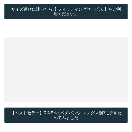
サイズ選びに迷ったら【 フィッティングサービス 】をご利
用ください。
【ベストセラー】RINENのペチパンツ レングス別3モデル比
べてみました