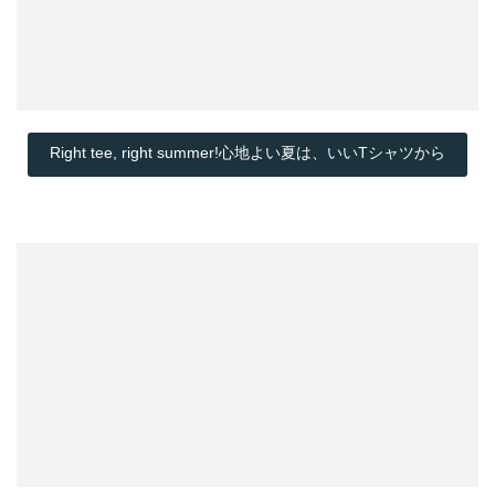
Right tee, right summer!心地よい夏は、いいTシャツから