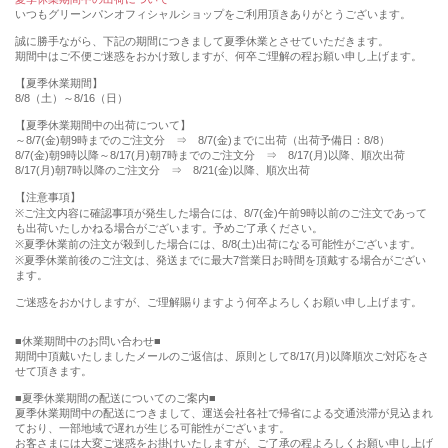
いつもグリーンパンオフィシャルショップをご利用頂きありがとうございます。
誠に勝手ながら、下記の期間につきまして夏季休業とさせていただきます。
期間中はご不便ご迷惑をおかけ致しますが、何卒ご理解の程お願い申し上げます。
【夏季休業期間】
8/8（土）～8/16（日）
【夏季休業期間中の出荷について】
～8/7(金)朝9時までのご注文分 ⇒ 8/7(金)までに出荷（出荷予備日：8/8）
8/7(金)朝9時以降～8/17(月)朝7時までのご注文分 ⇒ 8/17(月)以降、順次出荷
8/17(月)朝7時以降のご注文分 ⇒ 8/21(金)以降、順次出荷
【注意事項】
※ご注文内容に確認事項が発生した場合には、8/7(金)午前9時以前のご注文であって
も出荷いたしかねる場合がございます。予めご了承ください。
※夏季休業前の注文が殺到した場合には、8/8(土)出荷になる可能性がございます。
※夏季休業前後のご注文は、発送までに最大7営業日お時間を頂戴する場合がござい
ます。
ご迷惑をおかけしますが、ご理解賜りますよう何卒よろしくお願い申し上げます。
■休業期間中のお問い合わせ■
期間中頂戴いたしましたメールのご返信は、原則として8/17(月)以降順次ご対応をさ
せて頂きます。
■夏季休業期間の配送についてのご案内■
夏季休業期間中の配送につきまして、運送会社各社で帰省による交通渋滞が見込まれ
ており、一部地域で遅れが生じる可能性がございます。
お客さまには大変ご迷惑をお掛けいたしますが、ご了承の程よろしくお願い申し上げ