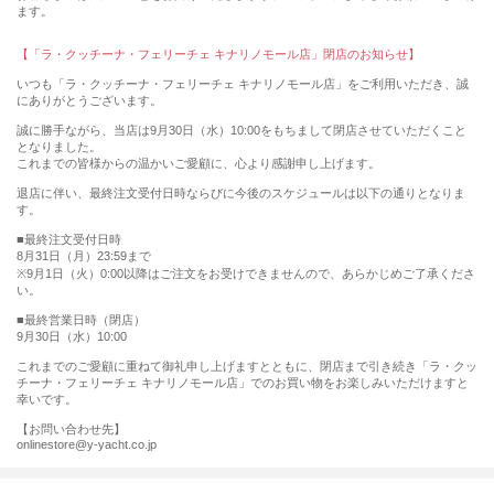
ます。
【「ラ・クッチーナ・フェリーチェ キナリノモール店」閉店のお知らせ】
いつも「ラ・クッチーナ・フェリーチェ キナリノモール店」をご利用いただき、誠
にありがとうございます。
誠に勝手ながら、当店は9月30日（水）10:00をもちまして閉店させていただくこと
となりました。
これまでの皆様からの温かいご愛顧に、心より感謝申し上げます。
退店に伴い、最終注文受付日時ならびに今後のスケジュールは以下の通りとなりま
す。
■最終注文受付日時
8月31日（月）23:59まで
※9月1日（火）0:00以降はご注文をお受けできませんので、あらかじめご了承くださ
い。
■最終営業日時（閉店）
9月30日（水）10:00
これまでのご愛顧に重ねて御礼申し上げますとともに、閉店まで引き続き「ラ・クッ
チーナ・フェリーチェ キナリノモール店」でのお買い物をお楽しみいただけますと
幸いです。
【お問い合わせ先】
onlinestore@y-yacht.co.jp