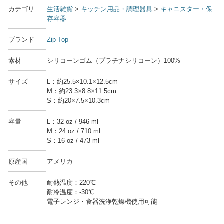
カテゴリ
生活雑貨
>
キッチン用品・調理器具
>
キャニスター・保
存容器
ブランド
Zip Top
素材
シリコーンゴム（プラチナシリコーン）100%
サイズ
L：約25.5×10.1×12.5cm
M：約23.3×8.8×11.5cm
S：約20×7.5×10.3cm
容量
L：32 oz / 946 ml
M：24 oz / 710 ml
S：16 oz / 473 ml
原産国
アメリカ
その他
耐熱温度：220℃
耐冷温度：-30℃
電子レンジ・食器洗浄乾燥機使用可能