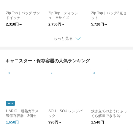
Zip Top｜バッグ サン
Zip Top｜ディッシ
Zip Top｜バッグ3点セ
ドイッチ
ュ Mサイズ
ット
2,310円～
2,750円～
5,720円～
もっと見る
キャニスター・保存容器の人気ランキング
sale
HARIO｜耐熱ガラス
SOU・SOU レンジパ
炊き立てのようにふっ
製保存容器 3個セッ
ック
くら解凍できる 冷凍
ト
保存容器 ごはんがう
1,650円
990円～
1,540円
まいわん