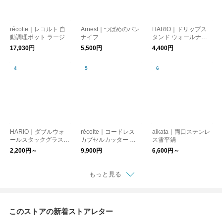
récolte｜レコルト 自
Arnest｜つばめのパン
HARIO｜ドリップス
動調理ポット ラージ
ナイフ
タンド ウォールナッ
ト
17,930円
5,500円
4,400円
HARIO｜ダブルウォ
récolte｜コードレス
aikata｜両口ステンレ
ールスタックグラス
カプセルカッター ボ
ス雪平鍋
ライン
ンヌ
2,200円～
9,900円
6,600円～
もっと見る
このストアの新着ストアレター