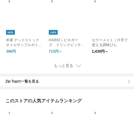
sale
sale
米軍 デッドストック
HARIO｜ビネガー
セラーメイト｜片手で
オイルサンプルボトル
ズ ドリンクピッチャ
使える調味びん
(1個)/ミリタリー
ー／フルーツポット
396円
715円～
1,430円～
もっと見る
Zip Topの一覧を見る
このストアの人気アイテムランキング