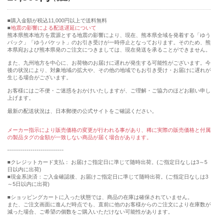
購入金額が税込11,000円以上で送料無料
地震の影響による配送遅延について
熊本県熊本地方を震源とする地震の影響により、現在、熊本県全域を発着する「ゆう
パック」「ゆうパケット」のお引き受けが一時停止となっております。そのため、熊
本県宛および熊本県発のご注文につきましては、現在発送を承ることができません。
また、九州地方を中心に、お荷物のお届けに遅れが発生する可能性がございます。今
後の状況により、対象地域の拡大や、その他の地域でもお引き受け・お届けに遅れが
生じる場合がございます。
お客様にはご不便・ご迷惑をおかけいたしますが、ご理解・ご協力のほどお願い申し
上げます。
最新の配送状況は、日本郵便の公式サイトをご確認ください。
メーカー指示により販売価格の変更が行われる事があり、稀に実際の販売価格と付属
の製品タグの金額が一致しない商品が届く場合があります。
-----------------------------
■クレジットカード支払： お届けご指定日に準じて随時出荷。(ご指定日なしは3～5
日以内に出荷)
■現金系決済：ご入金確認後、お届けご指定日に準じて随時出荷。(ご指定日なしは3
～5日以内に出荷)
■ショッピングカートに入った状態では、商品の在庫は確保されていません。
また、ご注文画面に進んだ時点でも、直前に他のお客様からのご注文により在庫数が
減った場合、ご希望の個数をご購入いただけない可能性があります。