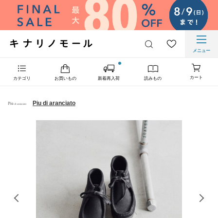
メニュー
カート
カテゴリ
お買いもの
新着再入荷
読みもの
Piu di aranciato