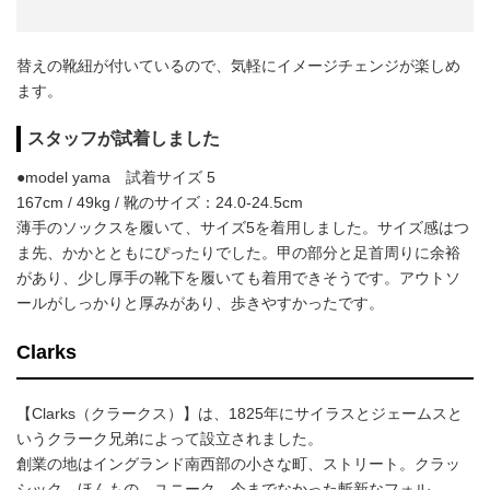
替えの靴紐が付いているので、気軽にイメージチェンジが楽しめ
ます。
スタッフが試着しました
●model yama 試着サイズ 5
167cm / 49kg / 靴のサイズ：24.0-24.5cm
薄手のソックスを履いて、サイズ5を着用しました。サイズ感はつ
ま先、かかとともにぴったりでした。甲の部分と足首周りに余裕
があり、少し厚手の靴下を履いても着用できそうです。アウトソ
ールがしっかりと厚みがあり、歩きやすかったです。
Clarks
【Clarks（クラークス）】は、1825年にサイラスとジェームスと
いうクラーク兄弟によって設立されました。
創業の地はイングランド南西部の小さな町、ストリート。クラッ
シック、ほんもの、ユニーク、今までなかった斬新なフォル