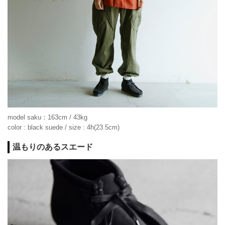
model saku：163cm / 43kg
color : black suede / size : 4h(23.5cm)
温もりのあるスエード