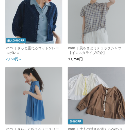
最大50%OFF
knrn.｜さっと重ねるコットンレー
knrn.｜風をまとうチェックシャツ
スボレロ
【インスタライブ紹介】
7,150円～
13,750円
50%OFF
knrn.｜さらっと映えるノースリー
knrn.｜大人の甘さを添える2wayリ