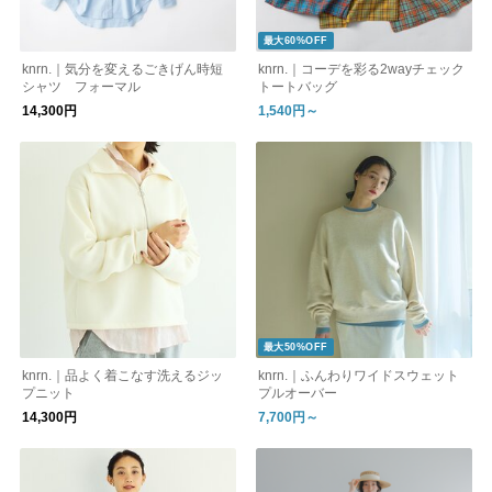
最大60%OFF
knrn.｜気分を変えるごきげん時短
knrn.｜コーデを彩る2wayチェック
シャツ フォーマル
トートバッグ
14,300円
1,540円～
最大50%OFF
knrn.｜品よく着こなす洗えるジッ
knrn.｜ふんわりワイドスウェット
プニット
プルオーバー
14,300円
7,700円～