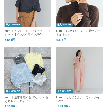
最大20%OFF
最大50%OFF
knrn.｜インしてもしなくてもいいT
knrn.｜やみつきコットン天竺ター
シャツ【インスタライブ紹介】
トルネック
5,544円～
4,675円～
最大80%OFF
最大40%OFF
knrn.｜通年活躍する UVカット お
knrn.｜めんどくさい日のオールイ
くるみカーディガン
ンワン
2,200円～
11,880円～