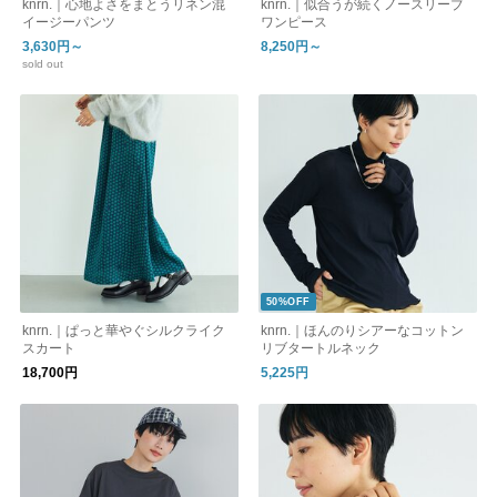
knrn.｜心地よさをまとうリネン混
knrn.｜似合うが続くノースリーブ
イージーパンツ
ワンピース
3,630円～
8,250円～
sold out
50%OFF
knrn.｜ぱっと華やぐシルクライク
knrn.｜ほんのりシアーなコットン
スカート
リブタートルネック
18,700円
5,225円