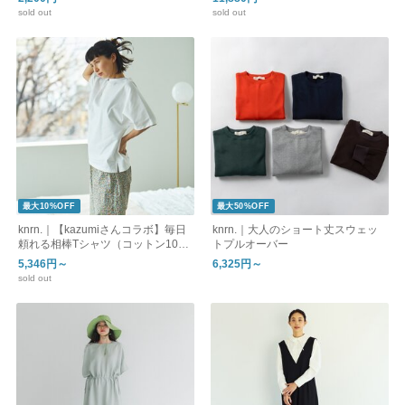
sold out
sold out
最大10%OFF
最大50%OFF
knrn.｜【kazumiさんコラボ】毎日
knrn.｜大人のショート丈スウェッ
頼れる相棒Tシャツ（コットン10
トプルオーバー
0％）
5,346円～
6,325円～
sold out