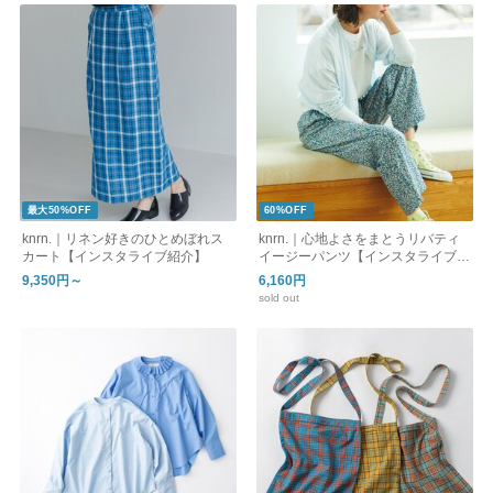
最大50%OFF
60%OFF
knrn.｜リネン好きのひとめぼれス
knrn.｜心地よさをまとうリバティ
カート【インスタライブ紹介】
イージーパンツ【インスタライブ紹
介】
9,350円～
6,160円
sold out