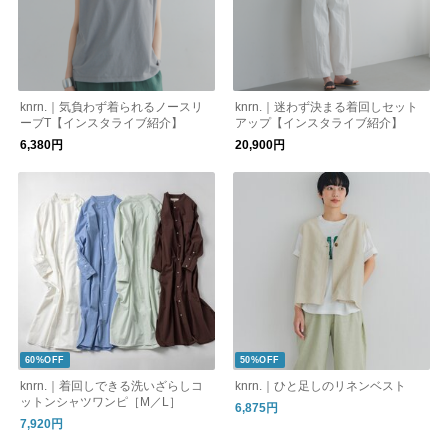
knrn.｜気負わず着られるノースリ
knrn.｜迷わず決まる着回しセット
ーブT【インスタライブ紹介】
アップ【インスタライブ紹介】
6,380円
20,900円
60%OFF
50%OFF
knrn.｜着回しできる洗いざらしコ
knrn.｜ひと足しのリネンベスト
ットンシャツワンピ［M／L］
6,875円
7,920円