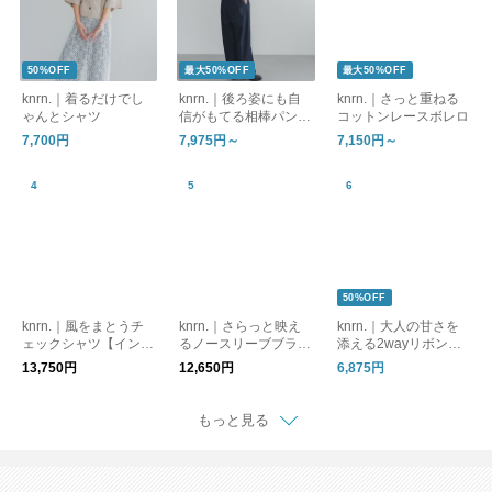
50%OFF
最大50%OFF
最大50%OFF
knrn.｜着るだけでし
knrn.｜後ろ姿にも自
knrn.｜さっと重ねる
ゃんとシャツ
信がもてる相棒パンツ
コットンレースボレロ
【インスタライブ紹
7,700円
7,975円～
7,150円～
介】
50%OFF
knrn.｜風をまとうチ
knrn.｜さらっと映え
knrn.｜大人の甘さを
ェックシャツ【インス
るノースリーブブラウ
添える2wayリボンブ
タライブ紹介】
ス【インスタライブ紹
ラウス
13,750円
12,650円
6,875円
介】
もっと見る