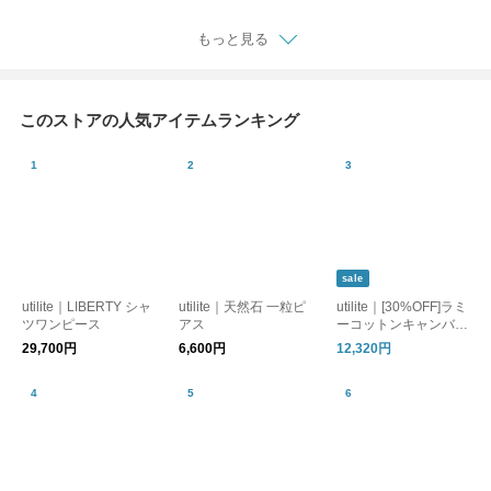
m丈
もっと見る
このストアの人気アイテムランキング
sale
utilite｜LIBERTY シャ
utilite｜天然石 一粒ピ
utilite｜[30%OFF]ラミ
ツワンピース
アス
ーコットンキャンバス
晴雨兼用長傘
29,700円
6,600円
12,320円