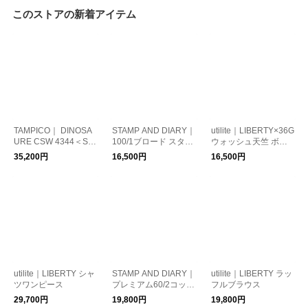
このストアの新着アイテム
TAMPICO｜ DINOSA
STAMP AND DIARY｜
utilite｜LIBERTY×36G
URE CSW 4344＜S＞
100/1ブロード スタン
ウォッシュ天竺 ボリ
コットンキャンバス
ドカラータックドルマ
ュームスリーブプルオ
35,200円
16,500円
16,500円
トートバッグ
ンスリーブ
ーバー
utilite｜LIBERTY シャ
STAMP AND DIARY｜
utilite｜LIBERTY ラッ
ツワンピース
プレミアム60/2コット
フルブラウス
ンギャバ ウエストタ
29,700円
19,800円
19,800円
ックワイドパンツ82c