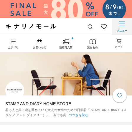
メニュー
カート
カテゴリ
お買いもの
新着再入荷
読みもの
STAMP AND DIARY HOME STORE
着る人と共に歳を重ねていく大人の女性のための日常着『 STAMP AND DIARY （ス
タンプ アンド ダイアリー）』。 家でも街...
つづきを読む