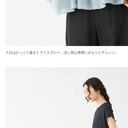
クロはひっくり返すとアイスグレー。涼し気な表情にがらりとチェンジ。