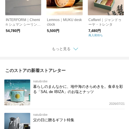
INTERFORM｜Chemi
Lemnos｜MUKU desk
Caffarel｜ジャンドゥ
n シュマン シーリング
clock
ーヤ・トレンタ
ライト
54,780円
5,500円
7,480円
再入荷待ち
もっと見る
このストアの新着ストアレター
natu&robe
暮らしのまんなかに、地中海のきらめきを。食卓を彩
る「SAL de IBIZA」のお塩とナッツ
2026/07/21
natu&robe
父の日に贈るギフト特集