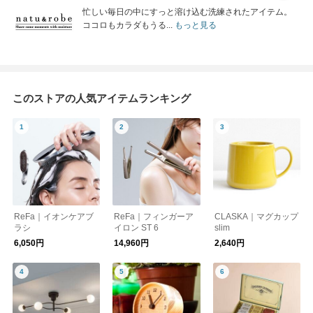
忙しい毎日の中にすっと溶け込む洗練されたアイテム。
ココロもカラダもうる...
もっと見る
このストアの人気アイテムランキング
ReFa｜イオンケアブ
ReFa｜フィンガーア
CLASKA｜マグカップ
ラシ
イロン ST 6
slim
6,050円
14,960円
2,640円