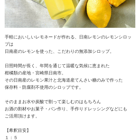
手軽においしいレモネードが作れる、日南レモンのレモンシロッ
プは
​日南産のレモンを使った、こだわりの無添加シロップ。
​日照時間が長く、年間を通じて温暖な気候に恵まれた
柑橘類の産地・宮崎県日南市。
その日南産のレモン果汁と北海道産てんさい糖のみで作った
保存料・防腐剤不使用のシロップです。
そのままお水や炭酸で割って楽しむのはもちろん
お酒の割材やお菓子・パン作り、手作りドレッシングなどにも
ご活用頂けます。
【希釈目安】
​１：５