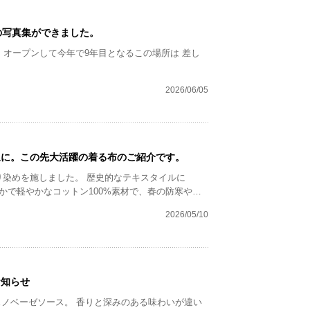
の写真集ができました。
」 オープンして今年で9年目となるこの場所は 差し
2026/06/05
象に。この先大活躍の着る布のご紹介です。
り染めを施しました。 歴史的なテキスタイルに
 柔らかで軽やかなコットン100%素材で、春の防寒や夏
2026/05/10
お知らせ
ノベーゼソース。 香りと深みのある味わいが違い