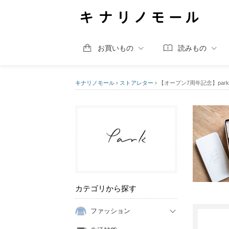
お買いもの
読みもの
キナリノモール
›
ストアレター
›
【オープン7周年記念】pa
カテゴリから探す
ファッション