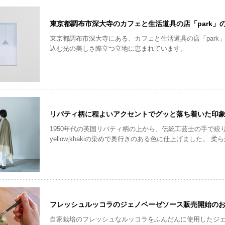
東京都調布市深大寺のカフェと生活道具の店「park」
東京都調布市深大寺にある、カフェと生活道具の店「park
込む光の美しさ際立つ立地に恵まれています。
リバティ柄に程よいアクセントでグッと落ち着いた印
1950年代の英国リバティ柄の上から、伝統工芸士の手で絞
yellow,khakiの染めで奥行きのある色に仕上げました。
の日除け・冷房対策にも大変活躍する一枚です。
フレッシュルッコラのジェノベーゼソース販売開始の
自家栽培のフレッシュなルッコラをふんだんに使用したジェ