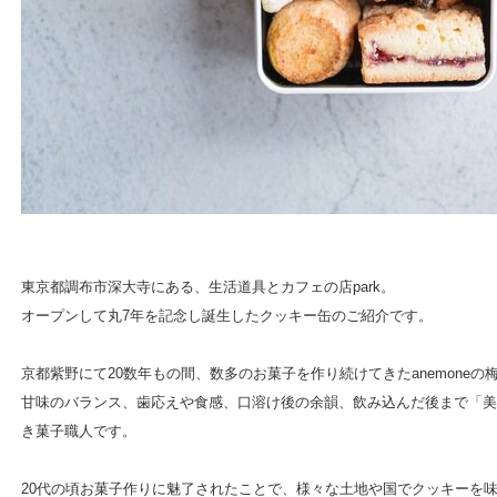
東京都調布市深大寺にある、生活道具とカフェの店park。
オープンして丸7年を記念し誕生したクッキー缶のご紹介です。
京都紫野にて20数年もの間、数多のお菓子を作り続けてきたanemoneの
甘味のバランス、歯応えや食感、口溶け後の余韻、飲み込んだ後まで「美
き菓子職人です。
20代の頃お菓子作りに魅了されたことで、様々な土地や国でクッキーを味わ