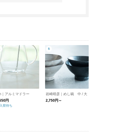
m｜アルミマドラー
岩崎晴彦｜めし碗 中 / 大
,650円
2,750円～
入荷待ち