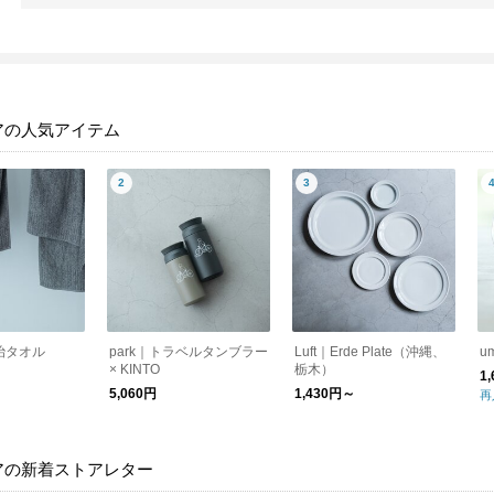
アの人気アイテム
今治タオル
park｜トラベルタンブラー
Luft｜Erde Plate（沖縄、
u
× KINTO
栃木）
1
5,060円
1,430円～
再
アの新着ストアレター