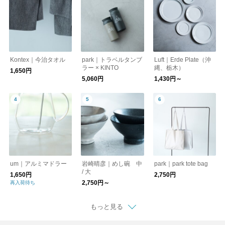
Kontex｜今治タオル
park｜トラベルタンブ
Luft｜Erde Plate（沖
ラー × KINTO
縄、栃木）
1,650円
5,060円
1,430円～
um｜アルミマドラー
岩崎晴彦｜めし碗 中
park｜park tote bag
/ 大
1,650円
2,750円
2,750円～
再入荷待ち
もっと見る