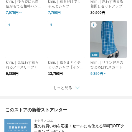
knrn.｜後ろ姿にも自
knrn.｜着るだけでし
knrn.｜迷わず決まる
信がもてる相棒パンツ
ゃんとシャツ
着回しセットアップ
【インスタライブ紹
【インスタライブ紹
7,975円～
7,700円
20,900円
介】
介】
sale
knrn.｜気負わず着ら
knrn.｜風をまとうチ
knrn.｜リネン好きの
れるノースリーブT
ェックシャツ【インス
ひとめぼれスカート
【インスタライブ紹
タライブ紹介】
【インスタライブ紹
6,380円
13,750円
9,350円～
介】
介】
もっと見る
このストアの新着ストアレター
キナリノコエ
夏のお買い物を応援！セールにも使える600円OFFク
ーポンプレゼント