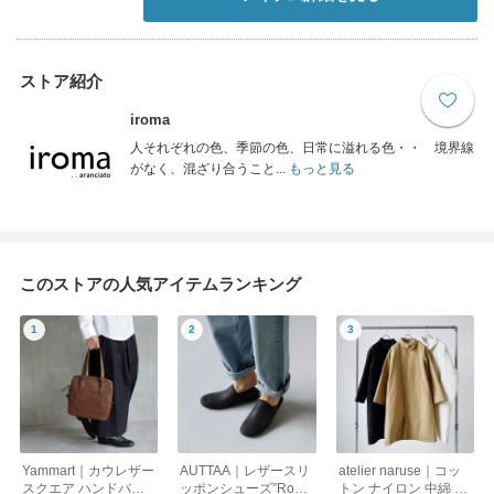
ストア紹介
iroma
人それぞれの色、季節の色、日常に溢れる色・・ 境界線
がなく、混ざり合うこと...
もっと見る
このストアの人気アイテムランキング
Yammart｜カウレザー
AUTTAA｜レザースリ
atelier naruse｜コッ
スクエア ハンドバッ
ッポンシューズ”Room
トン ナイロン 中綿 コ