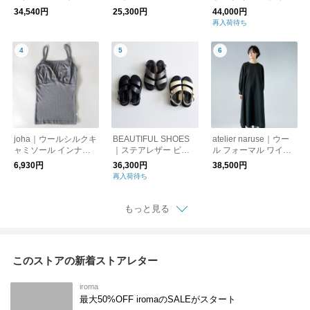
グ トートバッグ squar
Shoes” room-shoes
ート f04053
34,540円
25,300円
44,000円
e-hand-bag
再入荷待ち
joha｜ウールシルクキ
BEAUTIFUL SHOES
atelier naruse｜ウー
ャミソール インナー
｜ステアレザー ビブ
ル フォーマル ワイド
アンダーウェア VICT
ラムソール SSベルト
ワンピース f03097
6,930円
36,300円
38,500円
ORIA 72243-77690
サンダル bss2112004
再入荷待ち
もっと見る
このストアの新着ストアレター
iroma
最大50%OFF iromaのSALEがスタート