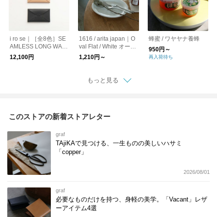
i ro se｜［全8色］SE
1616 / arita japan｜O
蜂蜜 / ワヤヤナ養蜂
AMLESS LONG WAL
val Flat / White オーバ
950円～
LET 長財布
ルプレート お皿
12,100円
1,210円～
再入荷待ち
もっと見る
このストアの新着ストアレター
graf
TAjiKAで見つける、一生ものの美しいハサミ
「copper」
2026/08/01
graf
必要なものだけを持つ、身軽の美学。「Vacant」レザ
ーアイテム4選