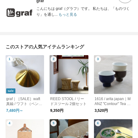
graf
こんにちは graf（グラフ）です。 私たちは、「ものづく
り」を通し...
もっと見る
このストアの人気アイテムランキング
sale
graf｜［SALE］waft
REED STOOL / リー
1616 / arita japan｜M
真鍮 / ワフト（ペンダ
ドスツール 2個セット
ANZ "Contour" Tea Cu
ントライト・照明）
p / ティーカップ
7,480円～
9,350円
3,520円