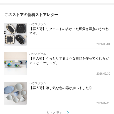
デニング 造花】
イズ調整OK（2カラ
（2カラー）【インテ
ー）【観葉植物 多肉
リア 観葉植物 多肉植
植物 ガーデニング ア
物 ガーデニング アー
このストアの新着ストアレター
ートストーン】
トストーン】
ハウスグラム
【再入荷】リクエストの多かった可愛さ満点のうつわ
です。
2026/08/01
ハウスグラム
【再入荷】うっとりするような横顔を作ってくれるピ
アスとイヤリング。
2026/07/30
ハウスグラム
【再入荷】涼し気な色の器が揃いました◎
2026/07/28
もっと見る