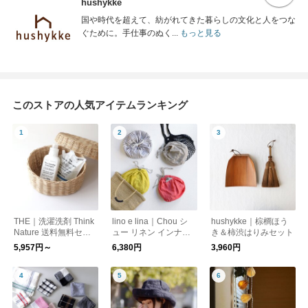
hushykke
国や時代を超えて、紡がれてきた暮らしの文化と人をつな
ぐために。手仕事のぬく...
もっと見る
このストアの人気アイテムランキング
THE｜洗濯洗剤 Think
lino e lina｜Chou シ
hushykke｜棕櫚ほう
Nature 送料無料セッ
ュー リネン インナー
き＆柿渋はりみセット
ト
バッグ
5,957円～
6,380円
3,960円