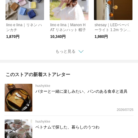
lino e lina｜リネン ハ
lino e lina｜Manon H
shesay｜LEDペーパ
ンカチ
AT リネンハット 帽子
ーライト 1.2m ランタ
ン
1,870円
10,340円
1,980円
もっと見る
このストアの新着ストアレター
hushykke
バターと一緒に楽しみたい、パンのある食卓と道具
2026/07/25
hushykke
ベトナムで探した、暮らしのうつわ