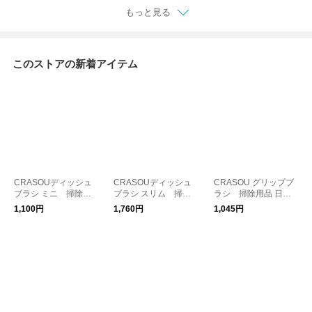
もっと見る
このストアの新着アイテム
CRASOUディッシュ
CRASOUディッシュ
CRASOU グリップブ
ブラシ ミニ 掃除用
ブラシ スリム 掃除
ラシ 掃除用品 日本
品 日本製
用品 日本製
製
1,100円
1,760円
1,045円