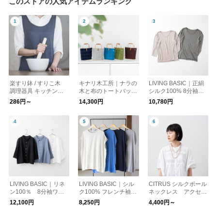
このストアの人気アイテムランキング
楽すり鉢 / すりこ木
キナリ木工所｜ナラの
LIVING BASIC｜正絹
調理器具 キッチン用
木と布のトートバッグ
シルク100% 8分袖イ
品
（深型）ギフト 母の
ンナー ルームウェア
286円～
14,300円
10,780円
日 日本製
LIVING BASIC｜リネ
LIVING BASIC｜シル
CITRUS シルクボール
ン100％ 8分袖ワイ
ク100% フレンチ袖ニ
ネックレス アクセサ
ドブラウス トップス
ット Tシャツ トップス
リー ギフト
12,100円
8,250円
4,400円～
ギフト 春夏 綿100%
日本製