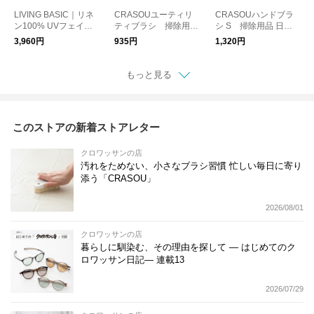
LIVING BASIC｜リネ
CRASOUユーティリ
CRASOUハンドブラ
ン100% UVフェイス
ティブラシ 掃除用品
シ S 掃除用品 日本
カバー 日よけ 紫外線
日本製
製
3,960円
935円
1,320円
対策 マスク
もっと見る
このストアの新着ストアレター
クロワッサンの店
汚れをためない、小さなブラシ習慣 忙しい毎日に寄り
添う「CRASOU」
2026/08/01
クロワッサンの店
暮らしに馴染む、その理由を探して ― はじめてのク
ロワッサン日記― 連載13
2026/07/29