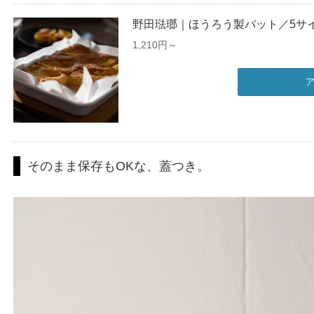
野田琺瑯｜ほうろう製バット／5サ
1,210円～
そのまま保存もOKな、蓋つき。