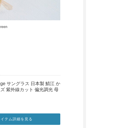
green
t beige サングラス 日本製 鯖江 か
ズ 紫外線カット 偏光調光 母
アイテム詳細を見る