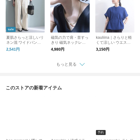
sale
夏肌さらっと涼しいリ
磁気の力で肩・首すっ
kauliina｜さらりと軽
ネン混 ワイドパンツ /
きり 磁気ネックレス
くて涼しい ウエスト
洗える コットンリネ
管理医療機器／MAGS
ドロストブラウス
2,541円
4,980円
3,150円
ン ベイカーワイドパ
LIM マグスリム
ンツ
もっと見る
このストアの新着アイテム
予約