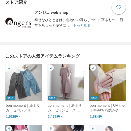
ストア紹介
アンジェ web shop
幸せなひとときは、心地いい暮らしの中に宿るもの。 日
常をちょっと便利にし...
もっと見る
このストアの人気アイテムランキング
sale
sale
sale
bon moment｜湯上り
bon moment｜湯上り
bon moment｜UVカッ
ガーゼパンツ ルーム
ガーゼワンピース ル
ト率99％ 指先がきれ
パンツ
ームワンピース
いに見える アームカ
1,936円～
2,475円～
1,584円
バー / UPF50＋ メン
トール加工 接触冷感