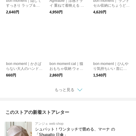
bon moment｜隠して
Agreable｜涼感ドラ
bon moment｜ ランド
すっきり ラップ＆ポ
イ 重ねて着映える 涼
セル収納にちょうどい
リ袋収納ホルダー 4本
やか テープヤーンベ
い キャスター付き収
2,640円
4,950円
4,620円
収納 マグネット付き
スト
納
bon moment｜かさば
bon moment cat｜猫
bon moment｜ひんや
らない大人のハンドタ
おもちゃ収納 ウォー
り気持ちいい 首に巻
オル ガーゼハンカチ
ルポケット
ける 冷感タオルハン
660円
2,860円
1,540円
【33×33cm】
カチ
もっと見る
このストアの新着ストアレター
アンジェ web shop
シュパット！ワンタッチで畳める、マーナ の
「Shupatto 日傘」