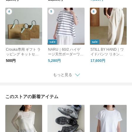
2610 リノット ギフト
シャツ 無地 ボーダー
ジーパンツ 661905 ナ
半袖Tシャツ PACK TE
ル
E 20SMSCU66 26SM
SCU17 シンゾーン
【CROUKA別注】
sale
sale
Crouka専用 ギフト ラ
NARU｜60/2 ハイゲ
STILL BY HAND｜ワ
ッピング キットセッ
ージ天竺ボーダーワイ
イドパンツ リネンパ
ト プレゼント 贈り物
ドTシャツ カットソー
ンツ タックパンツ PT
500円
5,280円
17,600円
Gift Wrapping クロー
667205BF ナル
01262WM スティルバ
カ
イハンド
もっと見る
このストアの新着アイテム