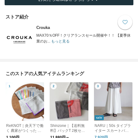
ストア紹介
Crouka
MAX70％OFF！クリアランスセール開催中！！ 【夏季休
業のお...
もっと見る
このストアの人気アイテムランキング
sale
ReKNOT｜炎天下で働
Shinzone｜【送料無
NARU｜50s タイプラ
く 農家がつくった 手
料】パックT 2枚セッ
イター スカートパン
ぬぐい ハンカチ MFS
ト ショートスリーブ T
ツ ワイドパンツ イー
1,100円
11,880円～
7,920円