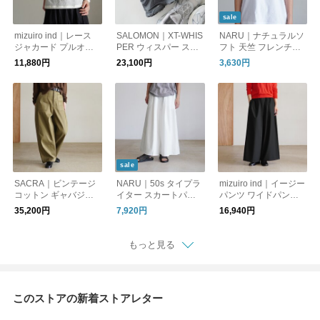
sale
mizuiro ind｜レース
SALOMON｜XT-WHIS
NARU｜ナチュラルソ
ジャカード プルオー
PER ウィスパー スニ
フト 天竺 フレンチス
バー カットレース素
ーカー シューズ スポ
リーブT 半袖シャツ T
11,880円
23,100円
3,630円
材 長袖 レイヤード lac
ーツスタイルシューズ
シャツ 674306 ナル
e jacquard P/O 3-210
厚底 靴 L47762000 L
070 ミズイロインド
47801400 L4797890
0 L49219300 サロモ
ン
sale
SACRA｜ビンテージ
NARU｜50s タイプラ
mizuiro ind｜イージー
コットン ギャバジン
イター スカートパン
パンツ ワイドパンツ
パンツ ボトムス VINT
ツ ワイドパンツ イー
ボトムス T/R wide ea
35,200円
7,920円
16,940円
AGE COTTON GABA
ジーパンツ 661905 ナ
sy PT 3-260095 ミズ
RDINE PANTS 12651
ル
イロインド
8111 サクラ
もっと見る
このストアの新着ストアレター