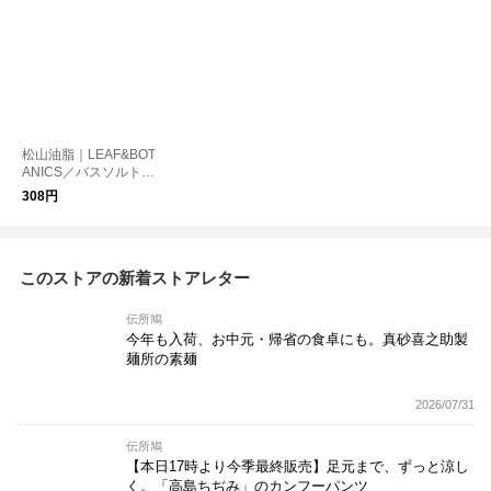
松山油脂｜LEAF&BOT
ANICS／バスソルト
【ゆうパケット対応】
308円
このストアの新着ストアレター
伝所鳩
今年も入荷、お中元・帰省の食卓にも。真砂喜之助製
麺所の素麺
2026/07/31
伝所鳩
【本日17時より今季最終販売】足元まで、ずっと涼し
く。「高島ちぢみ」のカンフーパンツ