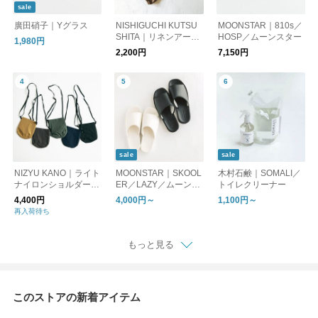
sale
廣田硝子｜Yグラス
NISHIGUCHI KUTSU
MOONSTAR｜810s／
SHITA｜リネンアーム
HOSP／ムーンスター
1,980円
カバー NK0112【ゆう
2,200円
7,150円
パケット対応】
sale
sale
NIZYU KANO｜ライト
MOONSTAR｜SKOOL
木村石鹸｜SOMALI／
ナイロンショルダーポ
ER／LAZY／ムーンス
トイレクリーナー
ーチ【ゆうパケット対
ター
4,400円
4,000円～
1,100円～
応】
再入荷待ち
もっと見る
このストアの新着アイテム