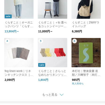
sale
くらすこと｜オーガニ
くらすこと｜＋to 選べ
くらすこと｜2WAYラ
ックパンツ「くらすこ
るコットンイージーパ
イトバッグ
との日常生活着」
ンツ
13,904円～
11,000円～
6,380円
sale
fog linen work｜リネ
くらすこと｜さらっと
本灯社｜整体覚書 道
ンキッチンクロス［ギ
なめらかリネンソック
順／川﨑智子〈本灯社
フト/贈り物］
ス［ギフト/贈り物］
の本〉
2,090円
1,804円
985円
再入荷待ち
もっと見る