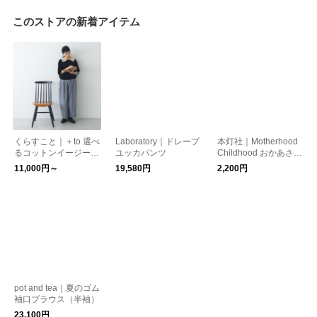
このストアの新着アイテム
くらすこと｜＋to 選べ
Laboratory｜ドレープ
本灯社｜Motherhood
るコットンイージーパ
ユッカパンツ
Childhood おかあさん
ンツ
って、なんだろう〈本
11,000円～
19,580円
2,200円
灯社の本〉
pot and tea｜夏のゴム
袖口ブラウス（半袖）
23,100円