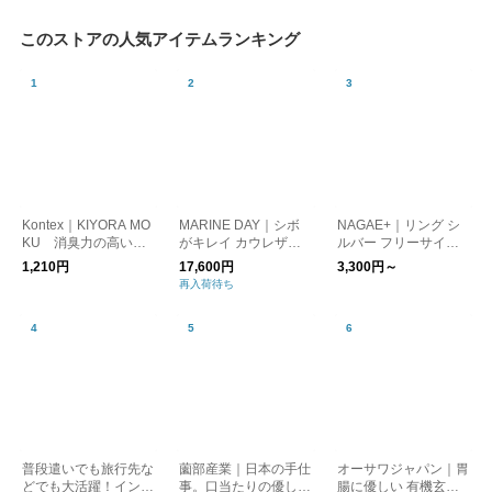
このストアの人気アイテムランキング
Kontex｜KIYORA MO
MARINE DAY｜シボ
NAGAE+｜リング シ
KU 消臭力の高いフ
がキレイ カウレザー
ルバー フリーサイ
ェイスタオル キヨラ
ショルダーバッグ MIN
ズ 錫(すず）ででき
1,210円
17,600円
3,300円～
モク kurashisha
I HAUS ブラック キ
たアクセサリー 指輪 1
再入荷待ち
ナリ kurashisha
0mm幅 15mm幅 20m
m幅 ユニセックス ナ
ガエプリュス
普段遣いでも旅行先な
薗部産業｜日本の手仕
オーサワジャパン｜胃
どでも大活躍！インド
事。口当たりの優しい
腸に優しい 有機玄米