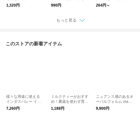
綿ブロックプリント巾
ブナれんげ 15.5cm 木
粥 シリーズ kurashis
1,320円
990円
264円～
着 40cm×30cm「母
製 新生活 kurashis
ha
の日」「ギフト」kura
ha
shisha
もっと見る
このストアの新着アイテム
様々な用途に使える
ミルクティーがおすす
ニュアンス感のあるオ
インダスバレー イン
め！農薬を使わず育て
ーバルフォルム magia
ド綿ブロックプリント
られた ケニア山の紅
|シルバーピアス #27
7,260円
1,188円
9,900円
マルチカバー 150×23
茶 コロコロ茶葉 200g
4cm kurashisha
kurashisha