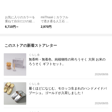
お気に入りのカラーを
miiThaaii｜カラフル
重ねて自分だけの組み
で透き通る人工石 ス
合わせに。 Palette 天
トーンキランチャーム
6,710円～
2,970円
然石リング シルバー9
NO.2 kurashisha fogit
25 kurashisha
em
このストアの新着ストアレター
くらし舎
無香料・無着色、純植物性の和ろうそく 大與 お米の
ろうそく ギフトセット。
2026/08/06
くらし舎
履くほどになじむ、モロッコ生まれのハンドメイドバ
ブーシュ。ゴールドが入荷しました！
2026/08/05