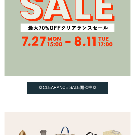
🌻CLEARANCE SALE開催中🌻