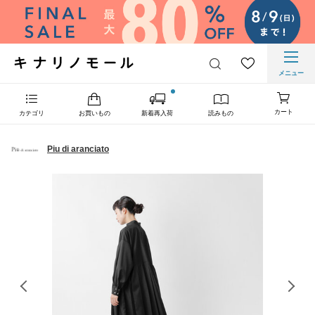
メニュー
カート
カテゴリ
お買いもの
新着再入荷
読みもの
Piu di aranciato