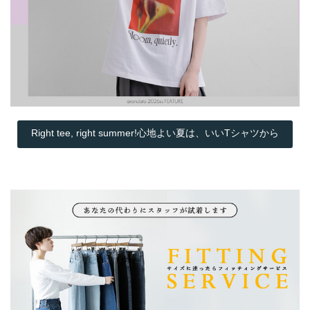
Right tee, right summer!心地よい夏は、いいTシャツから