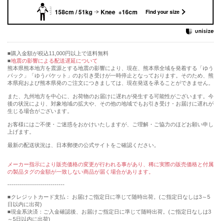
158cm / 51kg
Knee +16cm
Find your size
購入金額が税込11,000円以上で送料無料
地震の影響による配送遅延について
熊本県熊本地方を震源とする地震の影響により、現在、熊本県全域を発着する「ゆう
パック」「ゆうパケット」のお引き受けが一時停止となっております。そのため、熊
本県宛および熊本県発のご注文につきましては、現在発送を承ることができません。
また、九州地方を中心に、お荷物のお届けに遅れが発生する可能性がございます。今
後の状況により、対象地域の拡大や、その他の地域でもお引き受け・お届けに遅れが
生じる場合がございます。
お客様にはご不便・ご迷惑をおかけいたしますが、ご理解・ご協力のほどお願い申し
上げます。
最新の配送状況は、日本郵便の公式サイトをご確認ください。
メーカー指示により販売価格の変更が行われる事があり、稀に実際の販売価格と付属
の製品タグの金額が一致しない商品が届く場合があります。
-----------------------------
■クレジットカード支払： お届けご指定日に準じて随時出荷。(ご指定日なしは3～5
日以内に出荷)
■現金系決済：ご入金確認後、お届けご指定日に準じて随時出荷。(ご指定日なしは3
～5日以内に出荷)