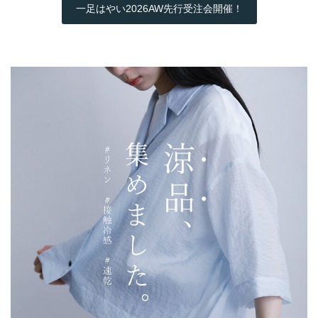
一足はやい2026AW先行受注会開催！