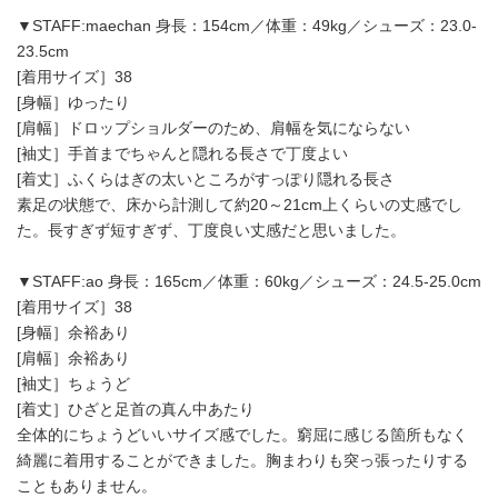
▼STAFF:maechan 身長：154cm／体重：49kg／シューズ：23.0-
23.5cm
[着用サイズ］38
[身幅］ゆったり
[肩幅］ドロップショルダーのため、肩幅を気にならない
[袖丈］手首までちゃんと隠れる長さで丁度よい
[着丈］ふくらはぎの太いところがすっぽり隠れる長さ
素足の状態で、床から計測して約20～21cm上くらいの丈感でし
た。長すぎず短すぎず、丁度良い丈感だと思いました。
▼STAFF:ao 身長：165cm／体重：60kg／シューズ：24.5-25.0cm
[着用サイズ］38
[身幅］余裕あり
[肩幅］余裕あり
[袖丈］ちょうど
[着丈］ひざと足首の真ん中あたり
全体的にちょうどいいサイズ感でした。窮屈に感じる箇所もなく
綺麗に着用することができました。胸まわりも突っ張ったりする
こともありません。