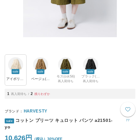
sale
sale
sale
sale
モス(col.56)
ブラック(col.19)
アイボリー(col.31)
ベージュ(col.32)
再入荷待ち
再入荷待ち
1
2
再入荷待ち
残りわずか
HARVESTY
コットン プリーツ キュロット パンツ a21501-
77
sale
yo
10,626円
30%OFF