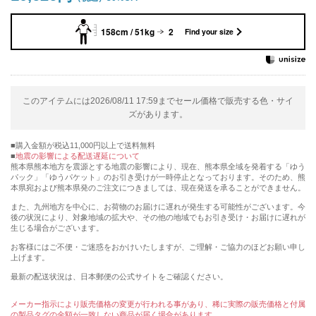
158cm / 51kg
2
Find your size
このアイテムには2026/08/11 17:59までセール価格で販売する色・サイ
ズがあります。
購入金額が税込11,000円以上で送料無料
地震の影響による配送遅延について
熊本県熊本地方を震源とする地震の影響により、現在、熊本県全域を発着する「ゆう
パック」「ゆうパケット」のお引き受けが一時停止となっております。そのため、熊
本県宛および熊本県発のご注文につきましては、現在発送を承ることができません。
また、九州地方を中心に、お荷物のお届けに遅れが発生する可能性がございます。今
後の状況により、対象地域の拡大や、その他の地域でもお引き受け・お届けに遅れが
生じる場合がございます。
お客様にはご不便・ご迷惑をおかけいたしますが、ご理解・ご協力のほどお願い申し
上げます。
最新の配送状況は、日本郵便の公式サイトをご確認ください。
メーカー指示により販売価格の変更が行われる事があり、稀に実際の販売価格と付属
の製品タグの金額が一致しない商品が届く場合があります。