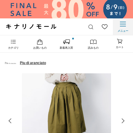
メニュー
カート
カテゴリ
お買いもの
新着再入荷
読みもの
Piu di aranciato