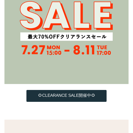
🌻CLEARANCE SALE開催中🌻