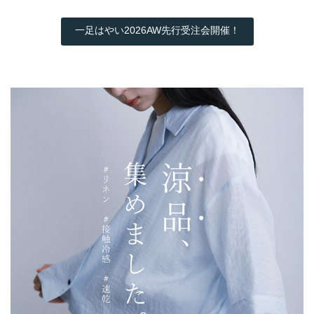
一足はやい2026AW先行受注会開催！