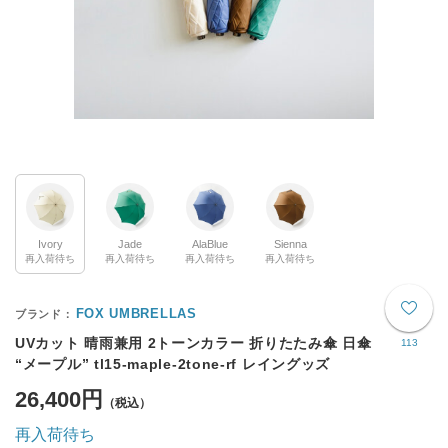
Ivory
Jade
AlaBlue
Sienna
再入荷待ち
再入荷待ち
再入荷待ち
再入荷待ち
FOX UMBRELLAS
UVカット 晴雨兼用 2トーンカラー 折りたたみ傘 日傘
113
“メープル” tl15-maple-2tone-rf レイングッズ
26,400円
再入荷待ち