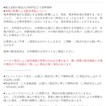
購入金額が税込11,000円以上で送料無料
地震の影響による配送遅延について
熊本県熊本地方を震源とする地震の影響により、現在、熊本県全域を発着する「ゆう
パック」「ゆうパケット」のお引き受けが一時停止となっております。そのため、熊
本県宛および熊本県発のご注文につきましては、現在発送を承ることができません。
また、九州地方を中心に、お荷物のお届けに遅れが発生する可能性がございます。今
後の状況により、対象地域の拡大や、その他の地域でもお引き受け・お届けに遅れが
生じる場合がございます。
お客様にはご不便・ご迷惑をおかけいたしますが、ご理解・ご協力のほどお願い申し
上げます。
最新の配送状況は、日本郵便の公式サイトをご確認ください。
メーカー指示により販売価格の変更が行われる事があり、稀に実際の販売価格と付属
の製品タグの金額が一致しない商品が届く場合があります。
-----------------------------
■クレジットカード支払： お届けご指定日に準じて随時出荷。(ご指定日なしは3～5
日以内に出荷)
■現金系決済：ご入金確認後、お届けご指定日に準じて随時出荷。(ご指定日なしは3
～5日以内に出荷)
■ショッピングカートに入った状態では、商品の在庫は確保されていません。
また、ご注文画面に進んだ時点でも、直前に他のお客様からのご注文により在庫数が
減った場合、ご希望の個数をご購入いただけない可能性があります。