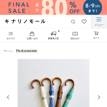
メニュー
カート
カテゴリ
お買いもの
新着再入荷
読みもの
Piu di aranciato