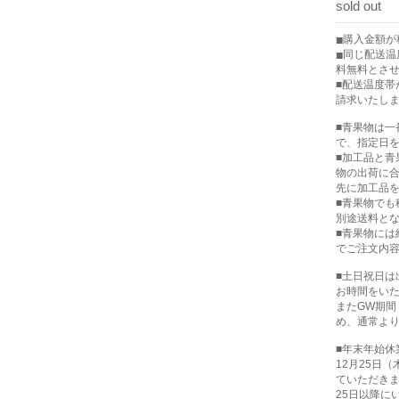
sold out
購入金額が税
同じ配送温
料無料とさ
■配送温度
請求いたし
■青果物は
で、指定日
■加工品と
物の出荷に
先に加工品
■青果物で
別途送料と
■青果物に
でご注文内
■土日祝日
お時間をい
またGW期
め、通常よ
■年末年始休業
12月25日
ていただき
25日以降に