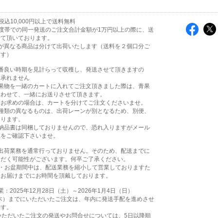
込10,000円以上で送料無料
度帯での同一発送のご注文合計金額が1万円以上の際に、送
せて頂いております。
帯が異なる商品は分けて出荷いたします（送料を２個口分ご
ます）
一番良い時期を見計らって収穫し、発送させて頂きますの
を承れません
青果物を一緒のカートに入れてご注文頂きました際は、青果
合わせて、一緒にお送りさせて頂きます。
をお求めの場合は、カートを分けてご注文くださいませ。
も種類の異なるものは、出荷レーンが別となるため、別便、
なります。
は納品書は同梱しておりませんので、恐れ入りますがメール
容をご確認下さいませ。
は出荷業務を通常行っておりません。そのため、配送までに
ただく可能性がございます。何卒ご了承ください。
間・お盆期間中は、配送業務を縮小して営業しておりますた
りお届けまでにお時間を頂戴しております。
：2025年12月28日（土）～2026年1月4日（日）
（木）までにいただいたご注文は、年内に発送手配を進めさせ
ます。
いただいたご注文の発送やお問合せについては、5日以降順