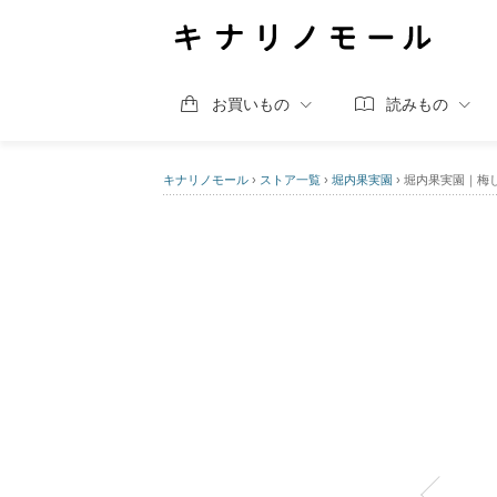
お買いもの
読みもの
キナリノモール
›
ストア一覧
›
堀内果実園
›
堀内果実園｜梅