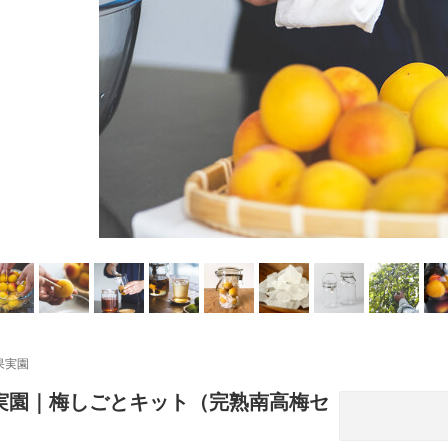
果実園
実園｜梅しごとキット（完熟南高梅セ