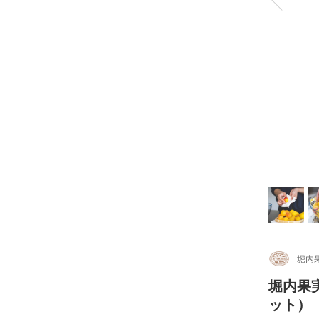
堀内
堀内果
ット）