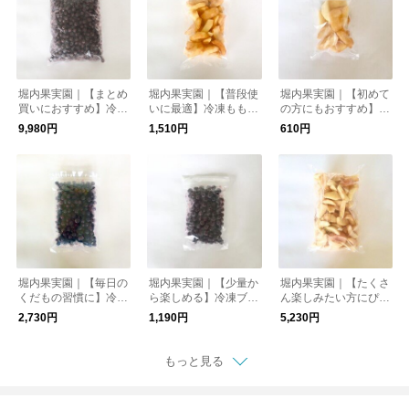
堀内果実園｜【まとめ
堀内果実園｜【普段使
堀内果実園｜【初めて
買いにおすすめ】冷凍
いに最適】冷凍もも 5
の方にもおすすめ】冷
ブルーベリー 2kg
00g
凍もも 200g
9,980円
1,510円
610円
堀内果実園｜【毎日の
堀内果実園｜【少量か
堀内果実園｜【たくさ
くだもの習慣に】冷凍
ら楽しめる】冷凍ブル
ん楽しみたい方にぴっ
ブルーベリー 500g
ーベリー 200g
たり】冷凍もも 2kg
2,730円
1,190円
5,230円
もっと見る