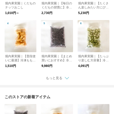
堀内果実園｜くだもの
堀内果実園｜【毎日の
堀内果実園｜【たくさ
ナッツおこし
くだもの習慣に】冷凍
ん楽しみたい方にぴっ
ブルーベリー 500g
たり】冷凍もも 2kg
1,010円～
2,730円
5,230円
堀内果実園｜【普段使
堀内果実園｜【まとめ
堀内果実園｜【たっぷ
いに最適】冷凍もも 5
買いにおすすめ】冷凍
り楽しむ大容量】冷凍
00g
ブルーベリー 2kg
キウイ 2kg
1,510円
9,980円
4,091円
もっと見る
このストアの新着アイテム