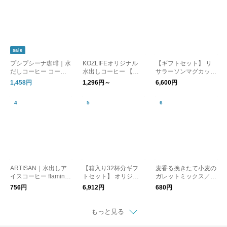
sale
プシプシーナ珈琲｜水
KOZLIFEオリジナル
【ギフトセット】 リ
だしコーヒー コーヒ
水出しコーヒー 【メ
サラーソンマグカップ
ーパック
ール便】【同梱不可】
2個＆コーヒードリッ
1,458円
1,296円～
6,600円
プパック14袋セッ
ト ｜ギフト 敬老の
日 kurashisha
ARTISAN｜水出しア
【箱入り32杯分ギフ
麦香る挽きたて小麦の
イスコーヒー flaming
トセット】 オリジナ
ガレットミックス／w
o 15g x 5包 kurashis
ルブレンド ドリップ
ataya farm
756円
6,912円
680円
ha 夏の養生
コーヒー kurashisha
敬老の日
もっと見る