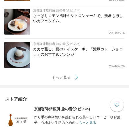
京都珈琲焙煎所 旅の音(タビノネ)
さっぱりレモン風味のシトロンケーキで、残暑も涼し
いカフェタイム。
2024/08/16
京都珈琲焙煎所 旅の音(タビノネ)
カカオ薫る、夏のアイスケーキ。「濃厚ガトーショコ
ラ」のおすすめアレンジ
2024/07/26
もっと見る
ストア紹介
京都珈琲焙煎所 旅の音(タビノネ)
作り手の声や想いを感じられる美味しいコーヒーやお菓
子、心地よい生活のための...
もっと見る