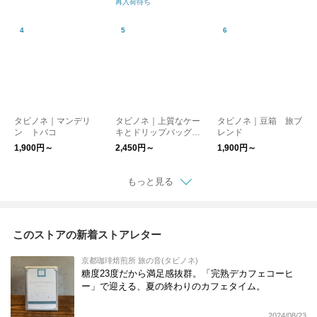
再入荷待ち
タビノネ｜マンデリ
タビノネ｜上質なケー
タビノネ｜豆箱 旅ブ
ン トバコ
キとドリップバッグコ
レンド
ーヒーのバースデーセ
1,900円～
2,450円～
1,900円～
ット
もっと見る
このストアの新着ストアレター
京都珈琲焙煎所 旅の音(タビノネ)
糖度23度だから満足感抜群。「完熟デカフェコーヒ
ー」で迎える、夏の終わりのカフェタイム。
2024/08/23