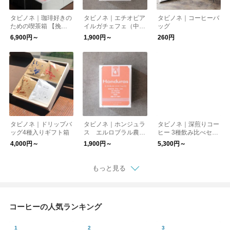
タビノネ｜珈琲好きの
タビノネ｜エチオピア
タビノネ｜コーヒーバ
ための喫茶箱 【挽き
イルガチェフェ（中深
ッグ
方 : 粉】
煎り）
6,900円～
1,900円～
260円
タビノネ｜ドリップバ
タビノネ｜ホンジュラ
タビノネ｜深煎りコー
ッグ4種入りギフト箱
ス エルロブラル農園
ヒー 3種飲み比べセッ
(COE入賞)
ト
4,000円～
1,900円～
5,300円～
もっと見る
コーヒーの人気ランキング