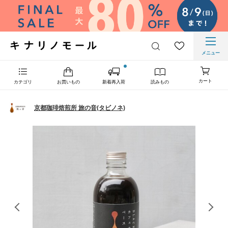
メニュー
カート
カテゴリ
お買いもの
新着再入荷
読みもの
京都珈琲焙煎所 旅の音(タビノネ)