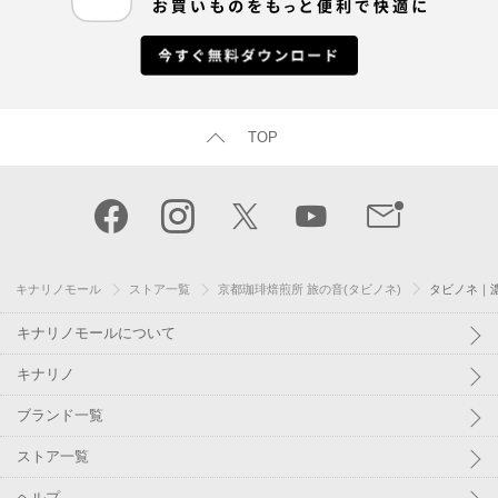
TOP
キナリノモール
ストア一覧
京都珈琲焙煎所 旅の音(タビノネ)
タビノネ｜
キナリノモールについて
キナリノ
ブランド一覧
ストア一覧