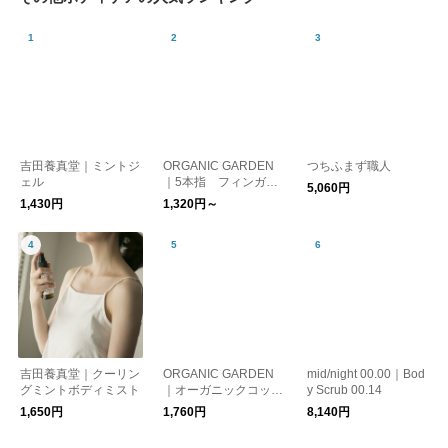
吉田養真堂｜ミントジ
ORGANIC GARDEN
つちふまず職人
ェル
｜5本指 フィンガー
5,060円
レスパーツソックス
1,430円
1,320円～
吉田養真堂｜クーリン
ORGANIC GARDEN
mid/night 00.00｜Bod
グミントボディミスト
｜オーガニックコット
y Scrub 00.14
ンのかかとケアソック
1,650円
1,760円
8,140円
ス