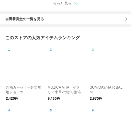
もっと見る
吉田養真堂の一覧を見る
このストアの人気アイテムランキング
丸福ガーゼ｜一分丈無
MUZICA VITA｜イタ
SUMIDAY/HAIR BAL
地ショーツ
リア牛革2つ折り財布
M
2,420円
9,460円
2,970円