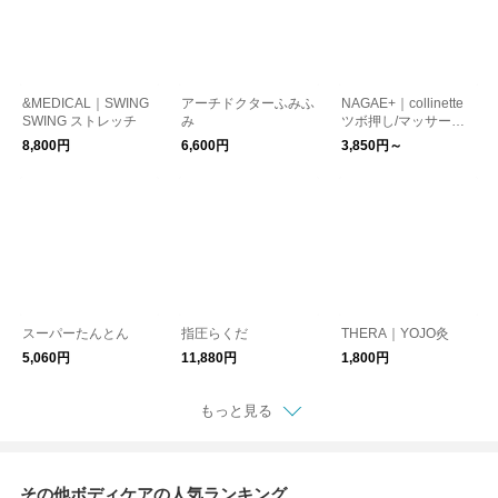
&MEDICAL｜SWING
アーチドクターふみふ
NAGAE+｜collinette
SWING ストレッチ
み
ツボ押し/マッサージ/
リラクセーション
8,800円
6,600円
3,850円～
スーパーたんとん
指圧らくだ
THERA｜YOJO灸
5,060円
11,880円
1,800円
もっと見る
その他ボディケアの人気ランキング