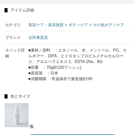
アイテム詳細
カテゴリ
美容ケア・美容雑貨
>
ボディケア
>
その他ボディケア
ブランド
吉田養真堂
スペック詳
■素材／原料 ：エタノール、水、メントール、PG、カ
細
ルボマー、DIPA、ヒドロキシプロピルメチルセルロー
ス、アロエベラエキス-1、EDTA-2Na、BG
■容量 ：70g(約150プッシュ)
■原産国 ：日本
■消費期限 :常温保存で製造後約3年
色とサイズ