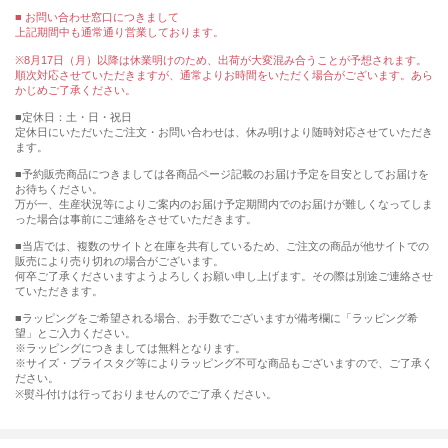
■ お問い合わせ窓口につきまして
上記期間中も通常通り営業しております。
※8月17日（月）以降は休業明けのため、出荷が大変混み合うことが予想されます。
順次対応させていただきますが、通常よりお時間をいただく場合がございます。あら
かじめご了承ください。
■定休日：土・日・祝日
定休日にいただいたご注文・お問い合わせは、休み明けより随時対応させていただき
ます。
■予約販売商品につきましては各商品ページ記載のお届け予定を目安としてお届けを
お待ちください。
万が一、生産状況等によりご案内のお届け予定期間内でのお届けが難しくなってしま
った場合は事前にご連絡をさせていただきます。
■当店では、複数のサイトと在庫を共有しているため、ご注文の商品が他サイトでの
販売により売り切れの場合がございます。
何卒ご了承くださいますようよろしくお願い申し上げます。その際は別途ご連絡させ
ていただきます。
■ラッピングをご希望される場合、お手数でございますが備考欄に「ラッピング希
望」とご入力ください。
※ラッピングにつきましては無料となります。
※サイズ・プライスタグ等によりラッピング不可な商品もございますので、ご了承く
ださい。
※熨斗付けは行っておりませんのでご了承ください。