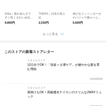
Kilka｜蒸れ知らずで
THERA｜日本の美人
伸びるコットンガーゼ
すぐ乾くきれいめ比翼
紅
のパジャマ兼ルームウ
ブラウス
ェア 接触冷感 5分袖プ
9,900円
2,530円
5,500円
ルオーバー メンズ
もっと見る
このストアの新着ストアレター
スタイルストア
1日1分でOK！「頭皮＝土壌ケア」が健やかな髪を育
む理由
2026/08/08
スタイルストア
肩掛けもOK！高級撥水ナイロンのスリムな2WAYリュ
ック