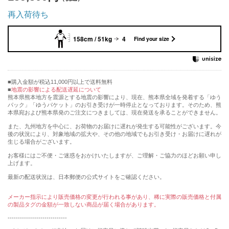
再入荷待ち
158cm / 51kg
4
Find your size
購入金額が税込11,000円以上で送料無料
地震の影響による配送遅延について
熊本県熊本地方を震源とする地震の影響により、現在、熊本県全域を発着する「ゆう
パック」「ゆうパケット」のお引き受けが一時停止となっております。そのため、熊
本県宛および熊本県発のご注文につきましては、現在発送を承ることができません。
また、九州地方を中心に、お荷物のお届けに遅れが発生する可能性がございます。今
後の状況により、対象地域の拡大や、その他の地域でもお引き受け・お届けに遅れが
生じる場合がございます。
お客様にはご不便・ご迷惑をおかけいたしますが、ご理解・ご協力のほどお願い申し
上げます。
最新の配送状況は、日本郵便の公式サイトをご確認ください。
メーカー指示により販売価格の変更が行われる事があり、稀に実際の販売価格と付属
の製品タグの金額が一致しない商品が届く場合があります。
-----------------------------