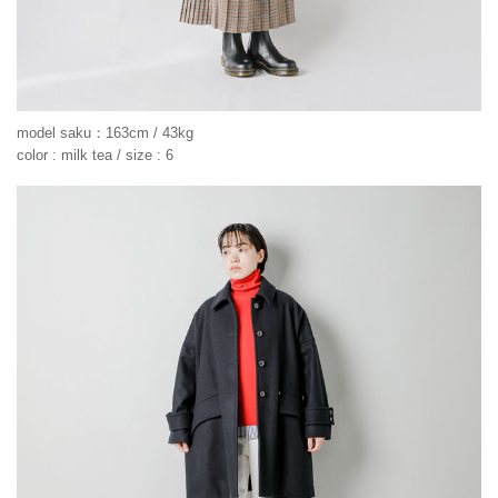
model saku：163cm / 43kg
color : milk tea / size : 6