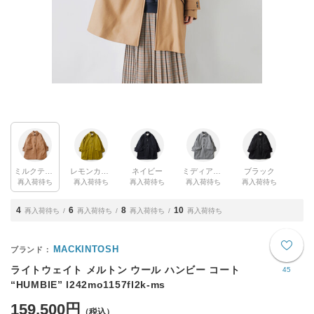
ミルクティー
レモンカレー
ネイビー
ミディアムグレー
ブラック
再入荷待ち
再入荷待ち
再入荷待ち
再入荷待ち
再入荷待ち
4
6
8
10
再入荷待ち
再入荷待ち
再入荷待ち
再入荷待ち
MACKINTOSH
ライトウェイト メルトン ウール ハンビー コート
45
“HUMBIE” l242mo1157fl2k-ms
159,500円