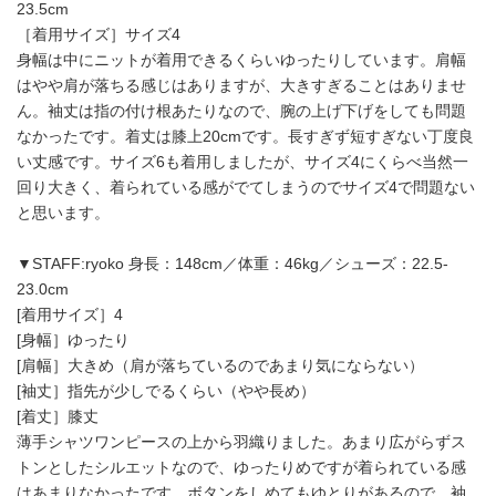
23.5cm
［着用サイズ］サイズ4
身幅は中にニットが着用できるくらいゆったりしています。肩幅
はやや肩が落ちる感じはありますが、大きすぎることはありませ
ん。袖丈は指の付け根あたりなので、腕の上げ下げをしても問題
なかったです。着丈は膝上20cmです。長すぎず短すぎない丁度良
い丈感です。サイズ6も着用しましたが、サイズ4にくらべ当然一
回り大きく、着られている感がでてしまうのでサイズ4で問題ない
と思います。
▼STAFF:ryoko 身長：148cm／体重：46kg／シューズ：22.5-
23.0cm
[着用サイズ］4
[身幅］ゆったり
[肩幅］大きめ（肩が落ちているのであまり気にならない）
[袖丈］指先が少しでるくらい（やや長め）
[着丈］膝丈
薄手シャツワンピースの上から羽織りました。あまり広がらずス
トンとしたシルエットなので、ゆったりめですが着られている感
はあまりなかったです。ボタンをしめてもゆとりがあるので、袖