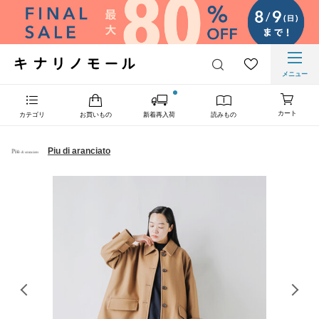
メニュー
カート
カテゴリ
お買いもの
新着再入荷
読みもの
Piu di aranciato