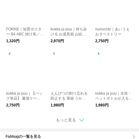
FORNE｜知育ポスタ
kukka ja puu｜持ち歩
nunocoto｜あいうえ
ー B4 ABC 掛け算／フ
ける お道具箱 お絵か
おタペストリー
ォルネ 入園入学
きバッグ
1,320円
2,970円
2,750円
kukka ja puu｜【バッ
えんぴつの削り忘れを
kukka ja puu｜水筒・
グ単品】 書道ケース
防止する 筆箱 うかサ
ペットボトルが入る
書道バッグ
ポ ／ソニック
ショルダーバッグ ス
2,750円
1,980円
1,980円
マホポーチ 保冷
もっと見る
Fabhugの一覧を見る