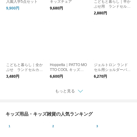
入園入学5点セット
キッズチェア
こどもと暮らし｜半か
ぶせ用 ランドセルカ
9,900円
9,680円
バー ナンバー 【お
2,880円
好きな文字入れ可能】
こどもと暮らし｜全か
Hoppetta｜PATTO MO
ジェルトロン ランド
ぶせ ランドセルカバ
TTO COOL キッズス
セル用ショルダーパッ
ー kimochiシリーズ
リーパー メッシュ付
ド 1セット
3,480円
6,600円
6,270円
【お好きな文字入れ可
能】
もっと見る
キッズ用品・キッズ雑貨の人気ランキング