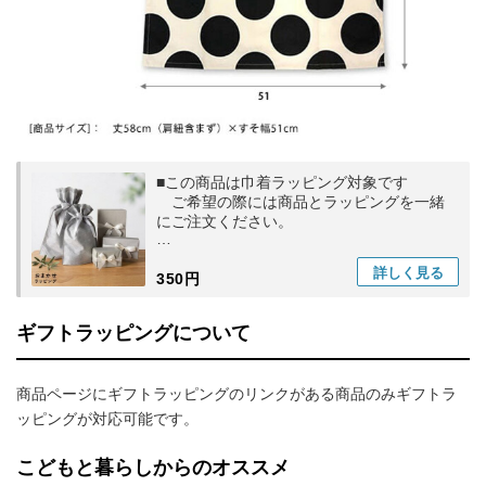
■この商品は巾着ラッピング対象です
ご希望の際には商品とラッピングを一緒
にご注文ください。
こどもと暮らし｜【こどもと暮らし専用】
詳しく
見る
350円
おまかせラッピング
ギフトラッピングについて
商品ページにギフトラッピングのリンクがある商品のみギフトラ
ッピングが対応可能です。
こどもと暮らしからのオススメ