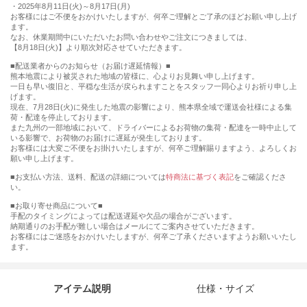
・2025年8月11日(火)～8月17日(月)
お客様にはご不便をおかけいたしますが、何卒ご理解とご了承のほどお願い申し上げ
ます。
なお、休業期間中にいただいたお問い合わせやご注文につきましては、
【8月18日(火)】より順次対応させていただきます。
■配送業者からのお知らせ（お届け遅延情報）■
熊本地震により被災された地域の皆様に、心よりお見舞い申し上げます。
一日も早い復旧と、平穏な生活が戻られますことをスタッフ一同心よりお祈り申し上
げます。
現在、7月28日(火)に発生した地震の影響により、熊本県全域で運送会社様による集
荷・配達を停止しております。
また九州の一部地域において、ドライバーによるお荷物の集荷・配達を一時中止して
いる影響で、お荷物のお届けに遅延が発生しております。
お客様には大変ご不便をお掛けいたしますが、何卒ご理解賜りますよう、よろしくお
願い申し上げます。
■お支払い方法、送料、配送の詳細については
特商法に基づく表記
をご確認くださ
い。
■お取り寄せ商品について■
手配のタイミングによっては配送遅延や欠品の場合がございます。
納期通りのお手配が難しい場合はメールにてご案内させていただきます。
お客様にはご迷惑をおかけいたしますが、何卒ご了承くださいますようお願いいたし
ます。
アイテム説明
仕様・サイズ