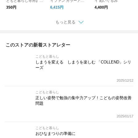
どもと暮らし専用】熨
イファン カラーアイ
イ ぬいぐるみ
斗(のし)ラッピング
ス 25
350円
6,415円
4,400円
もっと見る
このストアの新着ストアレター
こどもと暮らし
しまうを変える しまうを楽しむ 「COLLEND」シリ
ーズ
2025/12/12
こどもと暮らし
正しい姿勢で勉強の集中力アップ！こどもの姿勢改善
問題
2025/01/17
こどもと暮らし
おひなまつりの準備に