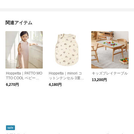
関連アイテム
Hoppetta｜PATTO MO
Hoppetta｜minori コ
キッズプレイテーブル
TTO COOL ベビース
ットンテンセル 3重ガ
13,200円
リーパー メッシュ付
ーゼスリーパー ベビ
6,270円
4,180円
ーサイズ
sale