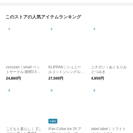
このストアの人気アイテムランキング
cocozari｜small ペッ
KLIPPAN｜シュニー
ニチガン｜ぬくもりお
トサークル 隙間3.5cm
ルコットンシングルブ
とつみき
160×80cm 仕切りタイ
ランケット キャンデ
24,860円
27,500円
4,950円
プ
ィー 140cm×200cm
sale
こどもと暮らし｜【こ
iFan Collar Ice 25 ア
label label｜ソフトト